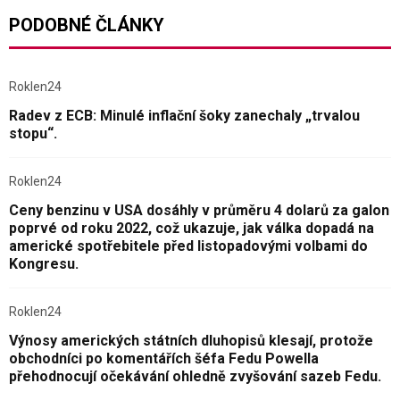
PODOBNÉ ČLÁNKY
Roklen24
Radev z ECB: Minulé inflační šoky zanechaly „trvalou
stopu“.
Roklen24
Ceny benzinu v USA dosáhly v průměru 4 dolarů za galon
poprvé od roku 2022, což ukazuje, jak válka dopadá na
americké spotřebitele před listopadovými volbami do
Kongresu.
Roklen24
Výnosy amerických státních dluhopisů klesají, protože
obchodníci po komentářích šéfa Fedu Powella
přehodnocují očekávání ohledně zvyšování sazeb Fedu.