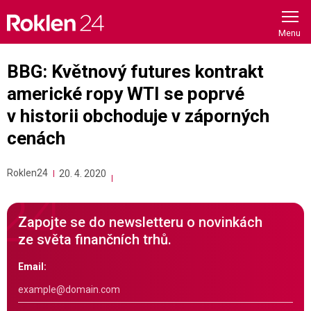
Skip
to
content
BBG: Květnový futures kontrakt
americké ropy WTI se poprvé
v historii obchoduje v záporných
cenách
Roklen24
20. 4. 2020
Zapojte se do newsletteru o novinkách
ze světa finančních trhů.
Email: