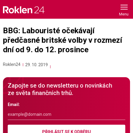
Skip
to
content
BBG: Labouristé očekávají
předčasné britské volby v rozmezí
dní od 9. do 12. prosince
Roklen24
29. 10. 2019
Zapojte se do newsletteru o novinkách
ze světa finančních trhů.
Email:
PŘIHLÁSIT SE K ODBĚRU