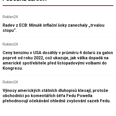
Roklen24
Radev z ECB: Minulé inflační šoky zanechaly „trvalou
stopu“.
Roklen24
Ceny benzinu v USA dosáhly v průměru 4 dolarů za galon
poprvé od roku 2022, což ukazuje, jak válka dopadá na
americké spotřebitele před listopadovými volbami do
Kongresu.
Roklen24
Výnosy amerických státních dluhopisů klesají, protože
obchodníci po komentářích šéfa Fedu Powella
přehodnocují očekávání ohledně zvyšování sazeb Fedu.