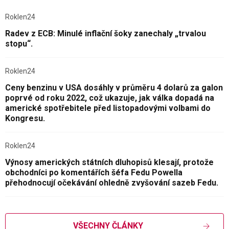
Roklen24
Radev z ECB: Minulé inflační šoky zanechaly „trvalou
stopu“.
Roklen24
Ceny benzinu v USA dosáhly v průměru 4 dolarů za galon
poprvé od roku 2022, což ukazuje, jak válka dopadá na
americké spotřebitele před listopadovými volbami do
Kongresu.
Roklen24
Výnosy amerických státních dluhopisů klesají, protože
obchodníci po komentářích šéfa Fedu Powella
přehodnocují očekávání ohledně zvyšování sazeb Fedu.
VŠECHNY ČLÁNKY