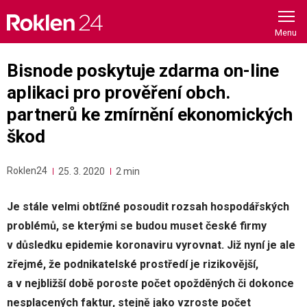
Skip
to
content
Bisnode poskytuje zdarma on-line
aplikaci pro prověření obch.
partnerů ke zmírnění ekonomických
škod
Roklen24
25. 3. 2020
2 min
Je stále velmi obtížné posoudit rozsah hospodářských
problémů, se kterými se budou muset české firmy
v důsledku epidemie koronaviru vyrovnat. Již nyní je ale
zřejmé, že podnikatelské prostředí je rizikovější,
a v nejbližší době poroste počet opožděných či dokonce
nesplacených faktur, stejně jako vzroste počet