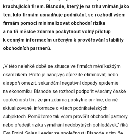
krachujících firem. Bisnode, který je na trhu vnímán jako
ten, kdo firmám usnadňuje podnikání, se rozhodl všem
firmám pomoci minimalizovat obchodní rizika
a na tři měsíce zdarma poskytnout volný přístup
k cenným informacím určeným k prověřování stability
obchodních partnerů.
„V této nelehké době se situace ve firmách mění každým
okamžikem. Proto je nanejvýš důležité eliminovat, nebo
alespoň omezit, sekundární negativní dopady epidemie
na ekonomiku. Bisnode se rozhodl podpořit všechny české
společnosti tím, že jim zdarma poskytne on-line, denně
aktualizované, informace o všech podnikatelských
subjektech. Pomůžeme tak všem prověřit obchodní partnery
nebo předejít riziku vymáhání nedobytných pohledávek,“ říká
Eva Emini, Sales Leader ze společnosti Bisnode s tím, že