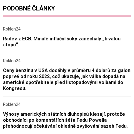
PODOBNÉ ČLÁNKY
Roklen24
Radev z ECB: Minulé inflační šoky zanechaly „trvalou
stopu“.
Roklen24
Ceny benzinu v USA dosáhly v průměru 4 dolarů za galon
poprvé od roku 2022, což ukazuje, jak válka dopadá na
americké spotřebitele před listopadovými volbami do
Kongresu.
Roklen24
Výnosy amerických státních dluhopisů klesají, protože
obchodníci po komentářích šéfa Fedu Powella
přehodnocují očekávání ohledně zvyšování sazeb Fedu.