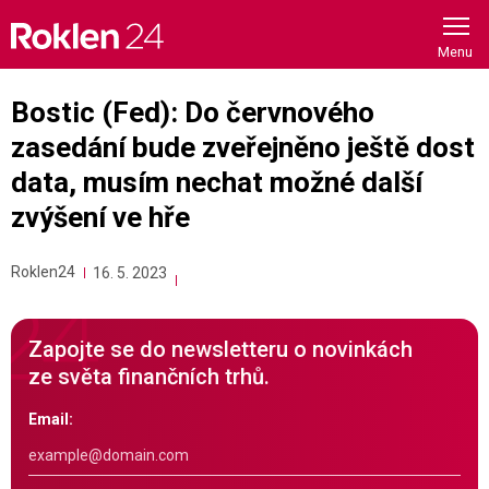
Skip
to
content
Bostic (Fed): Do červnového
zasedání bude zveřejněno ještě dost
data, musím nechat možné další
zvýšení ve hře
Roklen24
16. 5. 2023
Zapojte se do newsletteru o novinkách
ze světa finančních trhů.
Email: