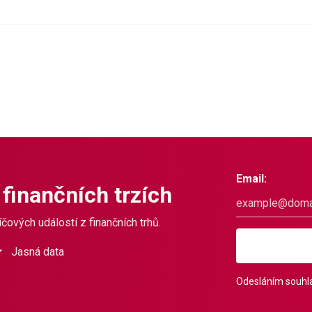
Email:
 finančních trzích
čových událostí z finančních trhů.
Jasná data
Odesláním souhla