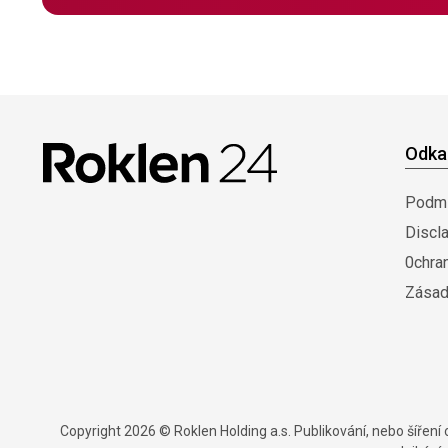
Odka
Podmí
Discl
0chra
Zásad
Copyright 2026 © Roklen Holding a.s. Publikování, nebo šířen