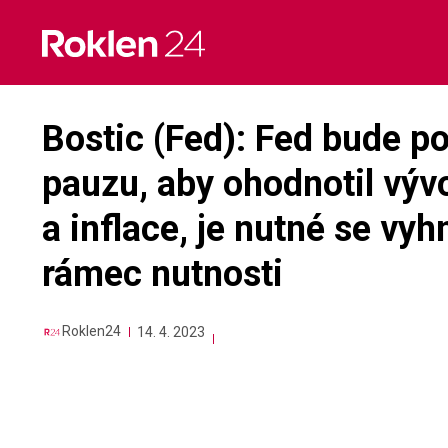
Skip
to
content
Bostic (Fed): Fed bude p
pauzu, aby ohodnotil výv
a inflace, je nutné se vy
rámec nutnosti
Roklen24
14. 4. 2023