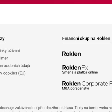
zy
Finanční skupina Roklen
nky užívání
aimer
na osobních údajů
y cookies (EU)
í obsahu je zakázáno bez předchozího souhlasu. Texty na tomto webu nes