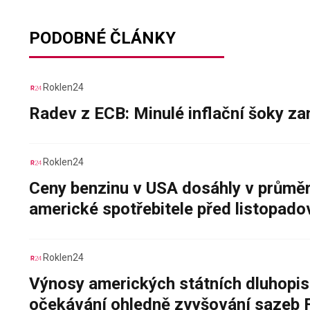
PODOBNÉ ČLÁNKY
Roklen24
Radev z ECB: Minulé inflační šoky za
Roklen24
Ceny benzinu v USA dosáhly v průměru
americké spotřebitele před listopad
Roklen24
Výnosy amerických státních dluhopis
očekávání ohledně zvyšování sazeb 