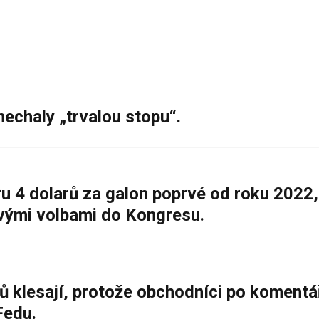
nechaly „trvalou stopu“.
 4 dolarů za galon poprvé od roku 2022,
ovými volbami do Kongresu.
ů klesají, protože obchodníci po komentá
Fedu.