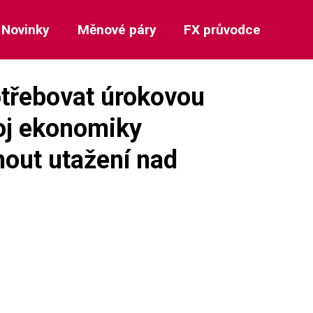
Novinky
Měnové páry
FX průvodce
otřebovat úrokovou
oj ekonomiky
hnout utažení nad