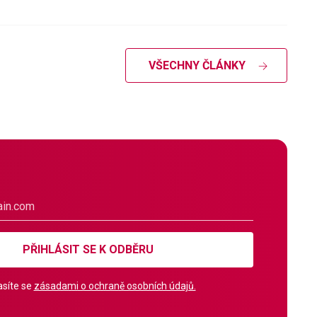
VŠECHNY ČLÁNKY
PŘIHLÁSIT SE K ODBĚRU
síte se
zásadami o ochraně osobních údajů.