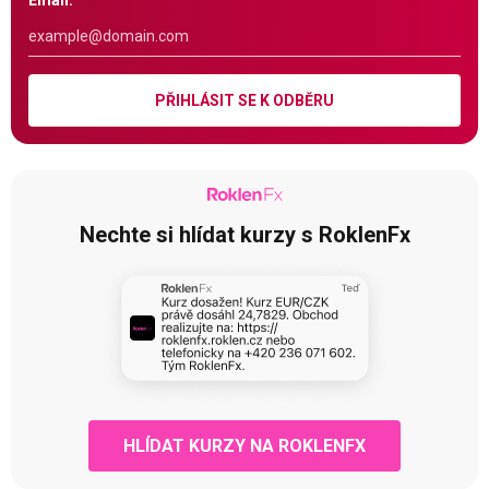
Email:
PŘIHLÁSIT SE K ODBĚRU
Nechte si hlídat kurzy s RoklenFx
HLÍDAT KURZY NA ROKLENFX