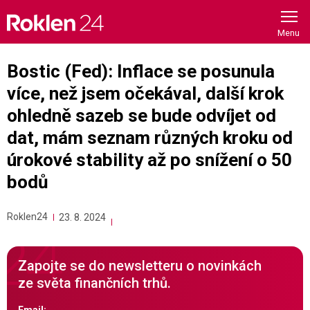
Skip
to
content
Bostic (Fed): Inflace se posunula
více, než jsem očekával, další krok
ohledně sazeb se bude odvíjet od
dat, mám seznam různých kroku od
úrokové stability až po snížení o 50
bodů
Roklen24
23. 8. 2024
Zapojte se do newsletteru o novinkách
ze světa finančních trhů.