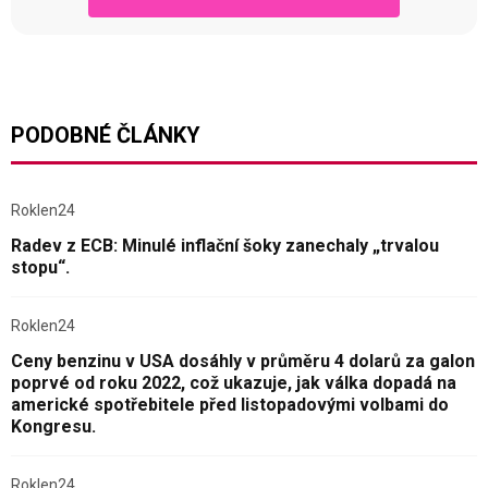
PODOBNÉ ČLÁNKY
Roklen24
Radev z ECB: Minulé inflační šoky zanechaly „trvalou
stopu“.
Roklen24
Ceny benzinu v USA dosáhly v průměru 4 dolarů za galon
poprvé od roku 2022, což ukazuje, jak válka dopadá na
americké spotřebitele před listopadovými volbami do
Kongresu.
Roklen24