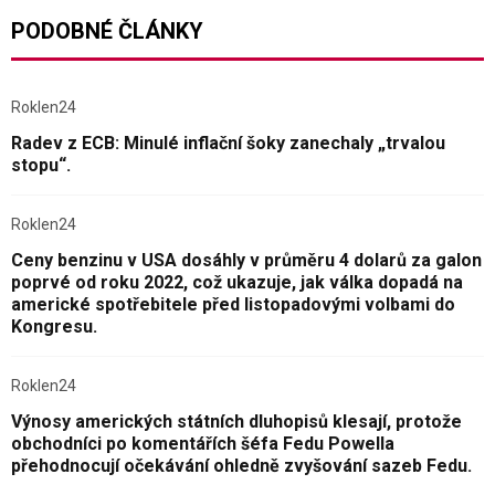
PODOBNÉ ČLÁNKY
Roklen24
Radev z ECB: Minulé inflační šoky zanechaly „trvalou
stopu“.
Roklen24
Ceny benzinu v USA dosáhly v průměru 4 dolarů za galon
poprvé od roku 2022, což ukazuje, jak válka dopadá na
americké spotřebitele před listopadovými volbami do
Kongresu.
Roklen24
Výnosy amerických státních dluhopisů klesají, protože
obchodníci po komentářích šéfa Fedu Powella
přehodnocují očekávání ohledně zvyšování sazeb Fedu.