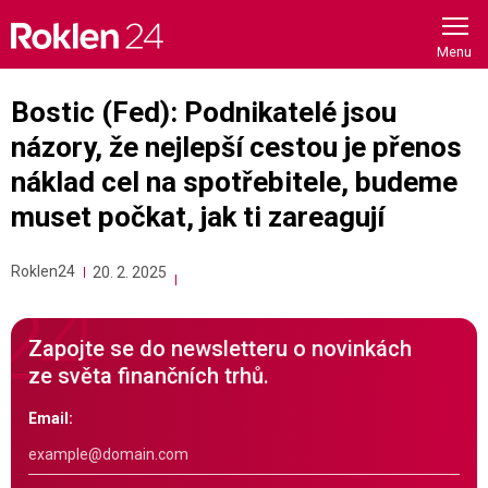
Skip
to
content
Bostic (Fed): Podnikatelé jsou
názory, že nejlepší cestou je přenos
náklad cel na spotřebitele, budeme
muset počkat, jak ti zareagují
Roklen24
20. 2. 2025
Zapojte se do newsletteru o novinkách
ze světa finančních trhů.
Email: