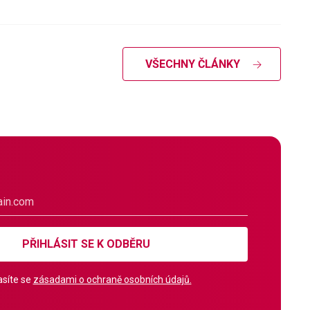
VŠECHNY ČLÁNKY
PŘIHLÁSIT SE K ODBĚRU
síte se
zásadami o ochraně osobních údajů.