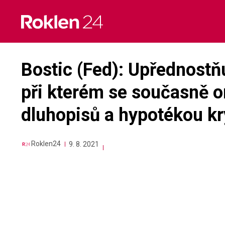
Skip
to
content
Bostic (Fed): Upřednostňu
při kterém se současně 
dluhopisů a hypotékou kr
Roklen24
9. 8. 2021