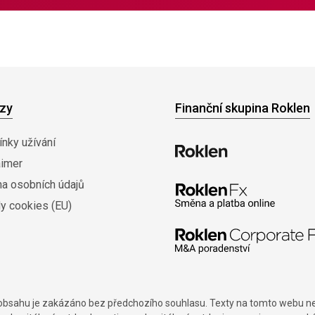
zy
Finanční skupina Roklen
nky užívání
aimer
na osobních údajů
y cookies (EU)
í obsahu je zakázáno bez předchozího souhlasu. Texty na tomto webu nes