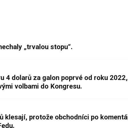
nechaly „trvalou stopu“.
 4 dolarů za galon poprvé od roku 2022,
ovými volbami do Kongresu.
ů klesají, protože obchodníci po komentá
Fedu.