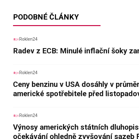
PODOBNÉ ČLÁNKY
Roklen24
Radev z ECB: Minulé inflační šoky za
Roklen24
Ceny benzinu v USA dosáhly v průměru
americké spotřebitele před listopad
Roklen24
Výnosy amerických státních dluhopis
očekávání ohledně zvyšování sazeb 