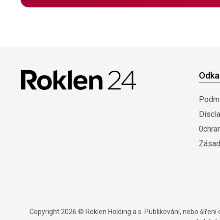
Odka
Podmí
Discl
0chra
Zásad
Copyright 2026 © Roklen Holding a.s. Publikování, nebo šířen