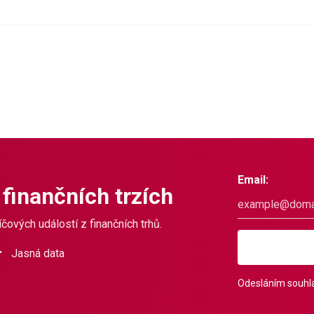
Email:
 finančních trzích
čových událostí z finančních trhů.
Jasná data
Odesláním souhla