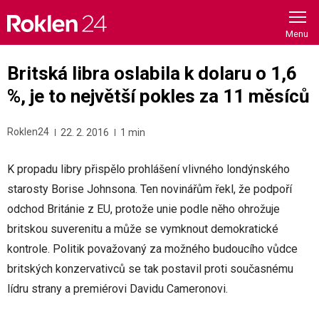
Skip
to
content
Britská libra oslabila k dolaru o 1,6
%, je to největší pokles za 11 měsíců
Roklen24
22. 2. 2016
1 min
K propadu libry přispělo prohlášení vlivného londýnského
starosty Borise Johnsona. Ten novinářům řekl, že podpoří
odchod Británie z EU, protože unie podle něho ohrožuje
britskou suverenitu a může se vymknout demokratické
kontrole. Politik považovaný za možného budoucího vůdce
britských konzervativců se tak postavil proti současnému
lídru strany a premiérovi Davidu Cameronovi.