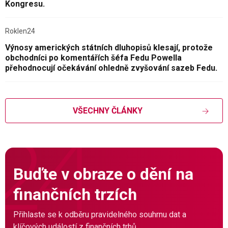
Kongresu.
Roklen24
Výnosy amerických státních dluhopisů klesají, protože
obchodníci po komentářích šéfa Fedu Powella
přehodnocují očekávání ohledně zvyšování sazeb Fedu.
VŠECHNY ČLÁNKY
Buďte v obraze o dění na
finančních trzích
Přihlaste se k odběru pravidelného souhrnu dat a
klíčových událostí z finančních trhů.