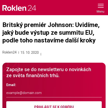
Skip
to
content
Britský premiér Johnson: Uvidíme,
jaký bude výstup ze summitu EU,
podle toho nastavíme další kroky
Roklen24
15. 10. 2020
Zapojte se do newsletteru o novinkách
ze světa finančních trhů.
Email:
PŘIHLÁSIT SE K ODBĚRU