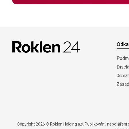
Odka
Podmí
Discl
0chra
Zásad
Copyright 2026 © Roklen Holding a.s. Publikování, nebo šířen