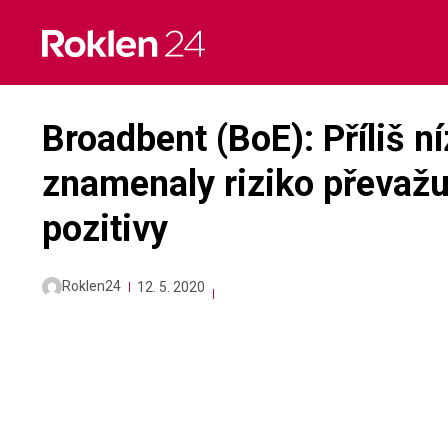
Skip
to
content
Broadbent (BoE): Příliš n
znamenaly riziko převažu
pozitivy
Roklen24
12. 5. 2020