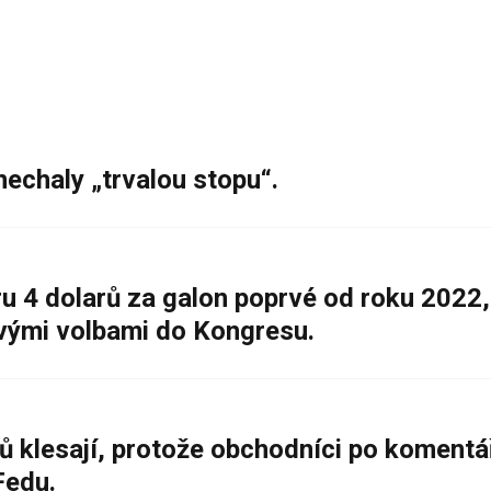
nechaly „trvalou stopu“.
 4 dolarů za galon poprvé od roku 2022,
ovými volbami do Kongresu.
ů klesají, protože obchodníci po komentá
Fedu.