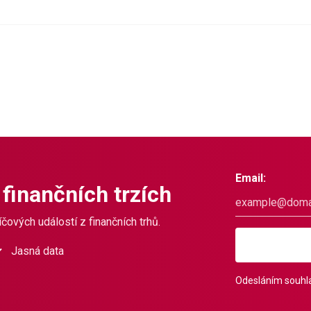
Email:
 finančních trzích
čových událostí z finančních trhů.
Jasná data
Odesláním souhla