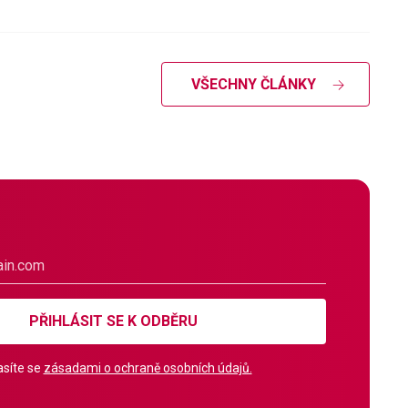
VŠECHNY ČLÁNKY
PŘIHLÁSIT SE K ODBĚRU
síte se
zásadami o ochraně osobních údajů.