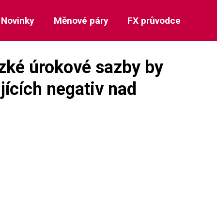
Novinky
Měnové páry
FX průvodce
ízké úrokové sazby by
jících negativ nad