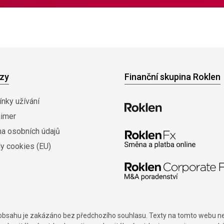
zy
Finanční skupina Roklen
nky užívání
aimer
na osobních údajů
y cookies (EU)
í obsahu je zakázáno bez předchozího souhlasu. Texty na tomto webu nes