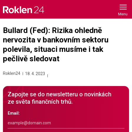
Skip
to
content
Bullard (Fed): Rizika ohledně
nervozita v bankovním sektoru
polevila, situaci musíme i tak
pečlivě sledovat
Roklen24
18. 4. 2023
Zapojte se do newsletteru o novinkách
ze světa finančních trhů.
Email: