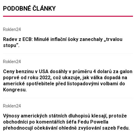
PODOBNÉ ČLÁNKY
Roklen24
Radev z ECB: Minulé inflační šoky zanechaly „trvalou
stopu“.
Roklen24
Ceny benzinu v USA dosáhly v průměru 4 dolarů za galon
poprvé od roku 2022, což ukazuje, jak válka dopadá na
americké spotřebitele před listopadovými volbami do
Kongresu.
Roklen24
Výnosy amerických státních dluhopisů klesají, protože
obchodníci po komentářích šéfa Fedu Powella
přehodnocují očekávání ohledně zvyšování sazeb Fedu.