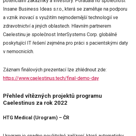
potenciální zákazníky a investory. Pořádala ho společnost
Insane Business Ideas s.r.o., která se zaměřuje na podporu
a vznik inovací s využitím nejmodernější technologií ve
zdravotnictví a jiných oblastech. Hlavním partnerem
Caelestinu je společnost InterSystems Corp. globálně
poskytující IT řešení zejména pro práci s pacientskými daty
v nemocnicích.
Záznam finálových prezentací lze zhlédnout zde:
https://www.caelestinus.tech/final-demo-day
Přehled vítězných projektů programu
Caelestinus za rok 2022
HTG Medical (Urogram) – ČR
Urogram je snadno použitelné zařízení, které automaticky