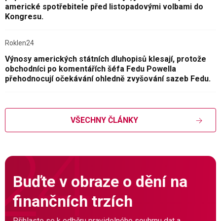
americké spotřebitele před listopadovými volbami do
Kongresu.
Roklen24
Výnosy amerických státních dluhopisů klesají, protože
obchodníci po komentářích šéfa Fedu Powella
přehodnocují očekávání ohledně zvyšování sazeb Fedu.
VŠECHNY ČLÁNKY
Buďte v obraze o dění na
finančních trzích
Přihlaste se k odběru pravidelného souhrnu dat a