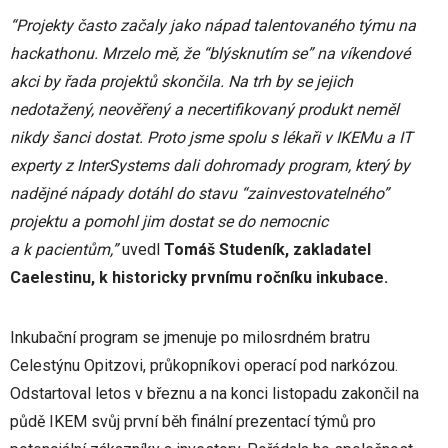
“Projekty často začaly jako nápad talentovaného týmu na
hackathonu. Mrzelo mě, že “blýsknutím se” na víkendové
akci by řada projektů skončila. Na trh by se jejich
nedotažený, neověřený a necertifikovaný produkt neměl
nikdy šanci dostat. Proto jsme spolu s lékaři v IKEMu a IT
experty z InterSystems dali dohromady program, který by
nadějné nápady dotáhl do stavu “zainvestovatelného”
projektu a pomohl jim dostat se do nemocnic
a k pacientům,”
uvedl
Tomáš Studeník, zakladatel
Caelestinu, k historicky prvnímu ročníku inkubace.
Inkubační program se jmenuje po milosrdném bratru
Celestýnu Opitzovi, průkopníkovi operací pod narkózou.
Odstartoval letos v březnu a na konci listopadu zakončil na
půdě IKEM svůj první běh finální prezentací týmů pro