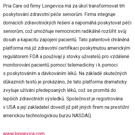
Pria Care od firmy Longevica má za úkol transformovat trh
poskytování zdravotní péče seniorům. Firma integruje
domácích zdravotnických řešení a napomáhá poskytovat péči
seniorům, což umožňuje nemocnicím radikálně rozšířit svůj
dosah a kapacitu zapojení pacientů. Tato patentově chráněná
platforma má již zdravotní certifikaci poskytnutou americkým
regulátorem FDA a používají ji stovky uživatelů pro vzdálené
monitorování pacientů pomocí telemedicíny i k pomoci
s poskytováním a dávkováním léků. Na základě skutečných
důkazních testů je prokázáno, že tato platforma dramaticky
zvyšuje užívání předepsaných léků, což se promítá do
lepších zdravotních výsledků. Společnost je registrována
v USA a její zakladatel dovedl již pět jiných firem na prestižní
americkou technologickou burzu NASDAQ.
www.longevica.com