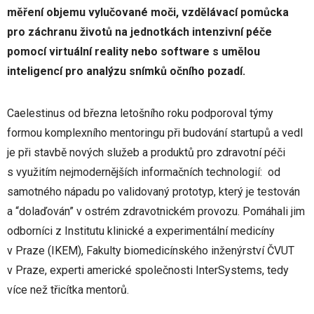
měření objemu vylučované moči, vzdělávací pomůcka
pro záchranu životů na jednotkách intenzivní péče
pomocí virtuální reality nebo software s umělou
inteligencí pro analýzu snímků očního pozadí.
Caelestinus od března letošního roku podporoval týmy
formou komplexního mentoringu při budování startupů a vedl
je při stavbě nových služeb a produktů pro zdravotní péči
s využitím nejmodernějších informačních technologií: od
samotného nápadu po validovaný prototyp, který je testován
a “dolaďován”​ ​v ostrém zdravotnickém provozu. Pomáhali jim
odborníci z Institutu klinické a experimentální medicíny
v Praze (IKEM), Fakulty biomedicínského inženýrství ČVUT
v Praze, experti americké společnosti InterSystems, tedy
více než třicítka mentorů.