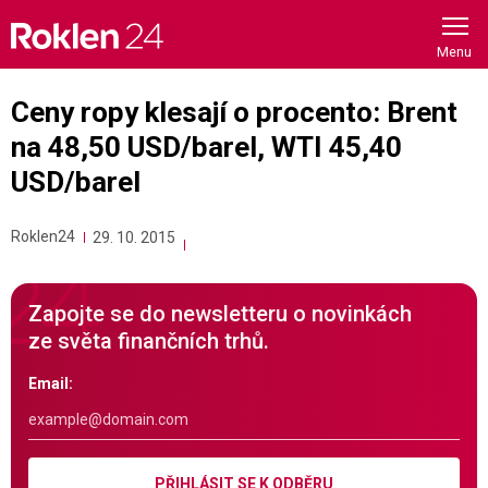
Skip
to
content
Ceny ropy klesají o procento: Brent
na 48,50 USD/barel, WTI 45,40
USD/barel
Roklen24
29. 10. 2015
Zapojte se do newsletteru o novinkách
ze světa finančních trhů.
Email:
PŘIHLÁSIT SE K ODBĚRU