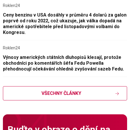
Roklen24
Ceny benzinu v USA dosáhly v průměru 4 dolarů za galon
poprvé od roku 2022, což ukazuje, jak válka dopadá na
americké spotřebitele před listopadovými volbami do
Kongresu.
Roklen24
Výnosy amerických státních dluhopisů klesají, protože
obchodníci po komentářích šéfa Fedu Powella
přehodnocují očekávání ohledně zvyšování sazeb Fedu.
VŠECHNY ČLÁNKY
Buďte v obraze o dění na