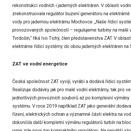
rekonstrukci vodních i jaderných elektráren. V oblasti vodn
zrekonstruovala regulátor buzení generátoru na elektrárně
vody pro jadernou elektrárnu Mochovce. „Naše řídicí systé
provozovaných společností – regulujeme turbíny na malé vo
Tvrdošín,“ říká Ivo Tichý, člen představenstva ZAT. V obla
elektrárne řídicí systémy do obou jaderných elektráren na
ZAT ve vodní energetice
Česká společnost ZAT vyvíjí, vyrábí a dodává řídicí systém
Realizuje dodávky jak pro malé vodní elektrárny, tak pro ve
jednotlivých provozních souborů až po komplexní výměny 
systému. V roce 2019 například ZAT jako generální dodava
řízení, elektrických ochran a významné části elektra na vod
dokončila další kompletní výměnu regulátorů turbín na bloc
jsme zde nový typ kompaktního regulátoru. Na největší sl