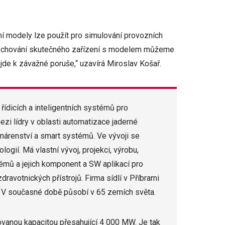
ální modely lze použít pro simulování provozních
ním chování skutečného zařízení s modelem můžeme
jde k závažné poruše,“ uzavírá Miroslav Košař.
ídicích a inteligentních systémů pro
zi lídry v oblasti automatizace jaderné
ynárenství a smart systémů. Ve vývoji se
ogií. Má vlastní vývoj, projekci, výrobu,
stémů a jejich komponent a SW aplikací pro
ravotnických přístrojů. Firma sídlí v Příbrami
. V současné době působí v 65 zemích světa.
ovanou kapacitou přesahující 4 000 MW. Je tak