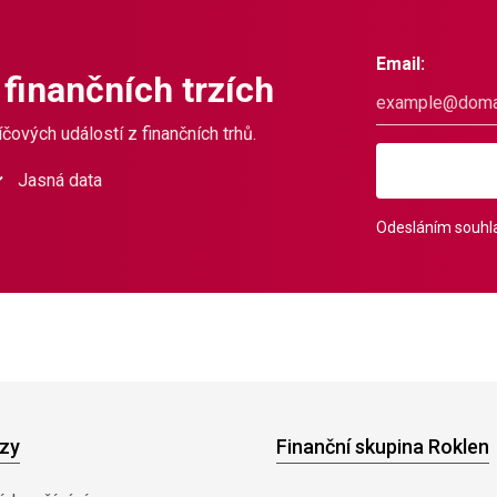
Email:
 finančních trzích
čových událostí z finančních trhů.
Jasná data
Odesláním souhla
zy
Finanční skupina Roklen