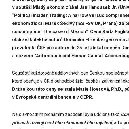
v soutěži Mladý ekonom získal Jan Hanousek Jr. (Univ
“Political Insider Trading: A narrow versus comprehe
ekonom získal Marek Šedivý (IES FSV UK, Praha) za p
consumption: The case of Mexico”. Cenu Karla Engliš
obdržel kolektiv autorů Dominika Ehrenbergerová a J
prezidenta ČSE pro autory do 25 let získal oceněn Dan
s názvem “Automation and Human Capital: Accounting 
Součástí každoročně udělovaných cen Českou společnost
která oceňuje v ČR dlouhodobě žijící české i zahraniční ek
Držitelkou této ceny se stala
Marie Hoerov
á,
Ph.D.
, 
v Evropské centrální bance a v CEPR.
Na slavnostním plenárním zasedání byla udělena také
Cen
přínos k rozvoji českého ekonomického myšlení,
a to p