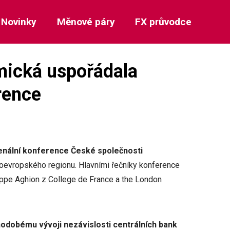
Novinky
Měnové páry
FX průvodce
mická uspořádala
rence
bienální konference České společnosti
doevropského regionu. Hlavními řečníky konference
lippe Aghion z College de France a the London
odobému vývoji nezávislosti centrálních bank