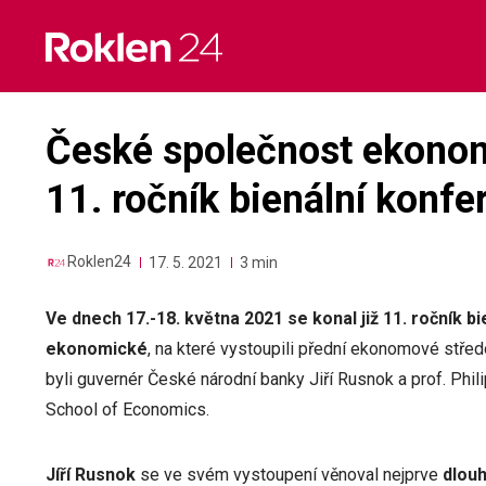
Skip
to
content
České společnost ekono
11. ročník bienální konfe
Roklen24
17. 5. 2021
3 min
Ve dnech 17.-18. května 2021 se konal již 11. ročník 
ekonomické
, na které vystoupili přední ekonomové stře
byli guvernér České národní banky Jiří Rusnok a prof. Phi
School of Economics.
Jíří Rusnok
se ve svém vystoupení věnoval nejprve
dlouh