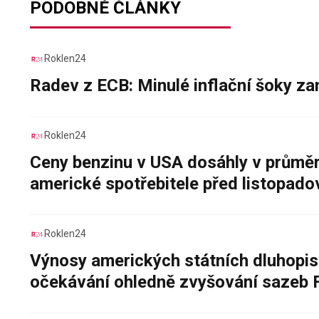
PODOBNÉ ČLÁNKY
Roklen24
Radev z ECB: Minulé inflační šoky za
Roklen24
Ceny benzinu v USA dosáhly v průměru
americké spotřebitele před listopad
Roklen24
Výnosy amerických státních dluhopis
očekávání ohledně zvyšování sazeb 