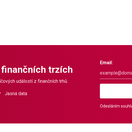
Email:
 finančních trzích
čových událostí z finančních trhů.
Jasná data
Odesláním souhla