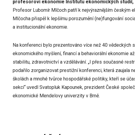
profesorovi ekonomie Institutu ekonomických studií, F
Profesor Lubomír Mlčoch patří k nejvýraznějším českým 
Mlčocha přispěl k lepšímu porozumění (ne)fungování soc
a institucionální ekonomie.
Na konferenci bylo prezentováno více než 40 vědeckých st
ekonomického myšlení, financí a behaviorální ekonomie až po
stabilitu, zdravotnictví a vzdělávání. „I přes současné r
podařilo zorganizovat prestižní konferenci, která zaujala n
školách a mnohé tvůrce hospodářské politiky, kteří se účas
sekcí“ uvedl Svatopluk Kapounek, prezident České spole
ekonomické Mendelovy univerzity v Brně.