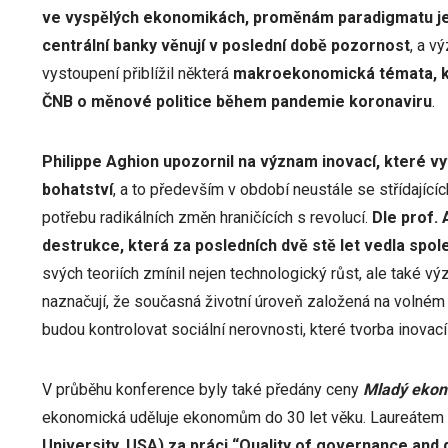
ve vyspělých ekonomikách, proměnám paradigmatu je
centrální banky věnují v poslední době pozornost
, a v
vystoupení přiblížil některá
makroekonomická témata, kt
ČNB o měnové politice během pandemie koronaviru
.
Philippe Aghion upozornil na význam inovací, které vyt
bohatství
, a to především v období neustále se střídající
potřebu radikálních změn hraničících s revolucí.
Dle prof. 
destrukce, která za posledních dvě stě let vedla spol
svých teoriích zmínil nejen technologický růst, ale také v
naznačují, že současná životní úroveň založená na volném 
budou kontrolovat sociální nerovnosti, které tvorba inovac
V průběhu konference byly také předány ceny
Mladý ekon
ekonomická uděluje ekonomům do 30 let věku. Laureátem 
University, USA) za práci “Quality of governance and