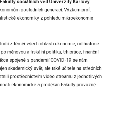
akulty sociálních věd Univerzity Karlovy.
ekonomům posledních generací. Výzkum prof.
ialistické ekonomiky z pohledu mikroekonomie
udií z téměř všech oblasti ekonomie, od historie
 měnovou a fiskální politiku, trh práce, finanční
estrikce spojené s pandemií COVID-19 se nám
ejen akademický svět, ale také učitele na středních
tnili prostřednictvím video streamu z jednotlivých
čnosti ekonomické a proděkan Fakulty provozně