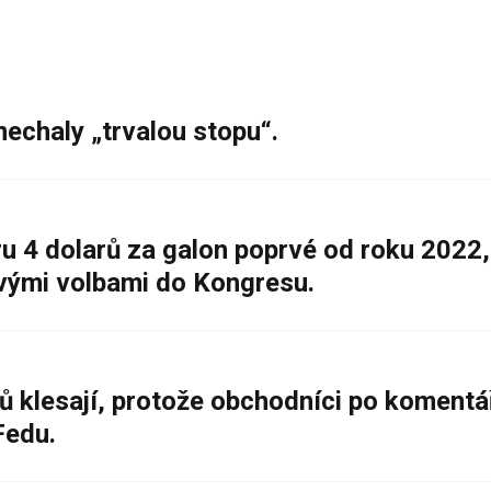
nechaly „trvalou stopu“.
 4 dolarů za galon poprvé od roku 2022,
ovými volbami do Kongresu.
ů klesají, protože obchodníci po komentá
Fedu.