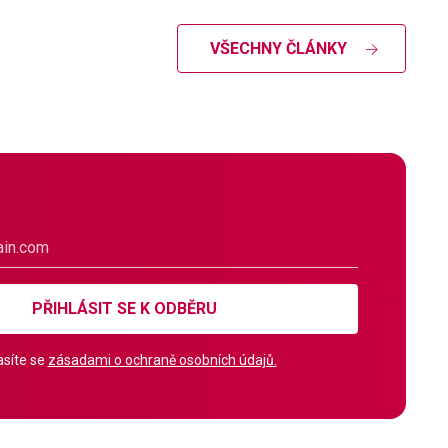
VŠECHNY ČLÁNKY
PŘIHLÁSIT SE K ODBĚRU
síte se
zásadami o ochraně osobních údajů.