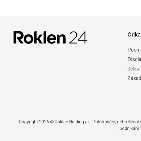
Odka
Podmí
Discl
0chra
Zásad
Copyright 2026 © Roklen Holding a.s. Publikování, nebo šířen
podnikání 