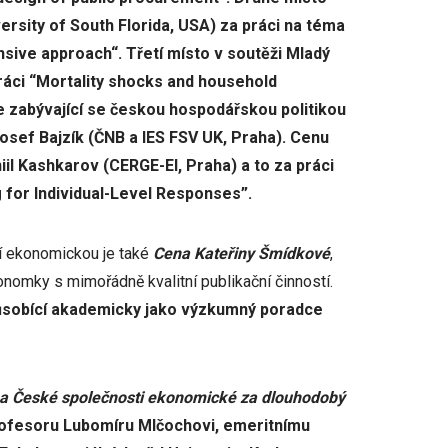
ersity of South Florida, USA) za práci na téma
nsive approach“. Třetí místo v soutěži Mladý
ráci “Mortality shocks and household
e zabývající se českou hospodářskou politikou
osef Bajzík (ČNB a IES FSV UK, Praha). Cenu
iil Kashkarov (CERGE-EI, Praha) a to za práci
for Individual-Level Responses”.
í ekonomickou je také
Cena Kateřiny Šmídkové
,
onomky s mimořádně kvalitní publikační činností.
působící akademicky jako výzkumný poradce
a České společnosti ekonomické za dlouhodobý
rofesoru Lubomíru Mlčochovi, emeritnímu