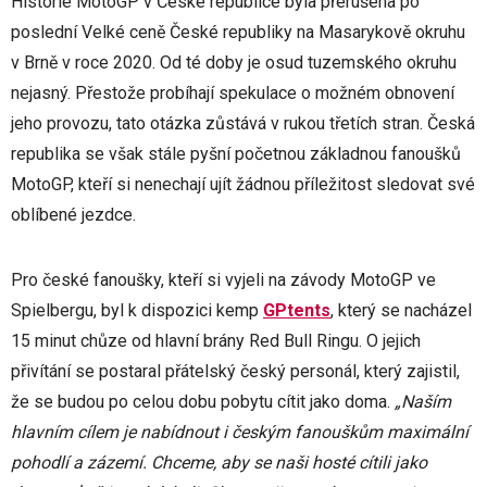
Historie MotoGP v České republice byla přerušena po
poslední Velké ceně České republiky na Masarykově okruhu
v Brně v roce 2020. Od té doby je osud tuzemského okruhu
nejasný. Přestože probíhají spekulace o možném obnovení
jeho provozu, tato otázka zůstává v rukou třetích stran. Česká
republika se však stále pyšní početnou základnou fanoušků
MotoGP, kteří si nenechají ujít žádnou příležitost sledovat své
oblíbené jezdce.
Pro české fanoušky, kteří si vyjeli na závody MotoGP ve
Spielbergu, byl k dispozici kemp
GPtents
, který se nacházel
15 minut chůze od hlavní brány Red Bull Ringu. O jejich
přivítání se postaral přátelský český personál, který zajistil,
že se budou po celou dobu pobytu cítit jako doma.
„Naším
hlavním cílem je nabídnout i českým fanouškům maximální
pohodlí a zázemí. Chceme, aby se naši hosté cítili jako