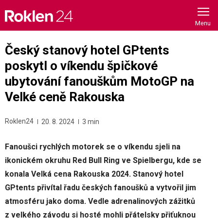
Skip
to
content
Český stanový hotel GPtents
poskytl o víkendu špičkové
ubytování fanouškům MotoGP na
Velké ceně Rakouska
Roklen24
20. 8. 2024
3 min
Fanoušci rychlých motorek se o víkendu sjeli na
ikonickém okruhu Red Bull Ring ve Spielbergu, kde se
konala Velká cena Rakouska 2024. Stanový hotel
GPtents přivítal řadu českých fanoušků a vytvořil jim
atmosféru jako doma. Vedle adrenalinových zážitků
z velkého závodu si hosté mohli přátelsky přiťuknou