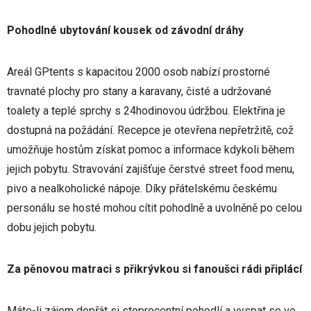
Pohodlné ubytování kousek od závodní dráhy
Areál GPtents s kapacitou 2000 osob nabízí prostorné
travnaté plochy pro stany a karavany, čisté a udržované
toalety a teplé sprchy s 24hodinovou údržbou. Elektřina je
dostupná na požádání. Recepce je otevřena nepřetržitě, což
umožňuje hostům získat pomoc a informace kdykoli během
jejich pobytu. Stravování zajišťuje čerstvé street food menu,
pivo a nealkoholické nápoje. Díky přátelskému českému
personálu se hosté mohou cítit pohodlně a uvolněně po celou
dobu jejich pobytu.
Za pěnovou matraci s přikrývkou si fanoušci rádi připlácí
Máte-li zájem dopřát si stoprocentní pohodlí a vyspat se ve