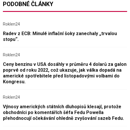
PODOBNÉ ČLÁNKY
Roklen24
Radev z ECB: Minulé inflační šoky zanechaly „trvalou
stopu“.
Roklen24
Ceny benzinu v USA dosáhly v průměru 4 dolarů za galon
poprvé od roku 2022, což ukazuje, jak válka dopadá na
americké spotřebitele před listopadovými volbami do
Kongresu.
Roklen24
Výnosy amerických státních dluhopisů klesají, protože
obchodníci po komentářích šéfa Fedu Powella
přehodnocují očekávání ohledně zvyšování sazeb Fedu.