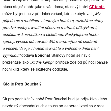
stanu stejně dobře jako u vás doma, stanový hotel
GPtents
může byl jednou z předních variant, kde se ubytovat.
„My
přijedeme s mobilním stanovým hotelem, rozložíme stany
pro dvě osoby s kvalitní pěnovou matrací, přikrývkami,
osuškami, kosmetikou a elektřinou. Poskytujeme horké
sprchy, vysoce udržované WC, máme výborné snídaně
a večeře. Vše je v hotelové kvalitě a welcome drink není
výjimkou,“
dodává
Bouchal
. Stanový hotel se navíc
prezentuje jako
„klidný kemp“
, protože zde od půlnoci panuje
noční klid, který se skutečně dodržuje.
Kdo je Petr Bouchal?
Cit pro podnikání v sobě Petr Bouchal buduje odjakživa. Jeho
nezdolný obchodní duch a touha po seberealizaci ho v roce