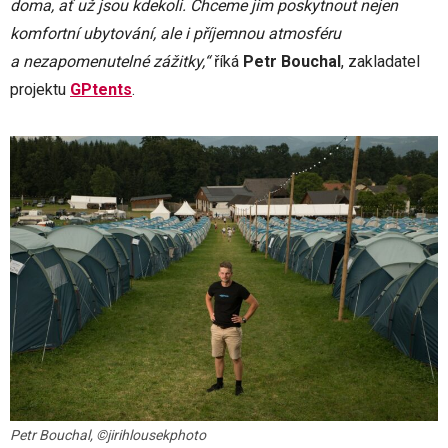
doma, ať už jsou kdekoli. Chceme jim poskytnout nejen
komfortní ubytování, ale i příjemnou atmosféru
a nezapomenutelné zážitky,“
říká
Petr Bouchal
, zakladatel
projektu
GPtents
.
Petr Bouchal, ©jirihlousekphoto