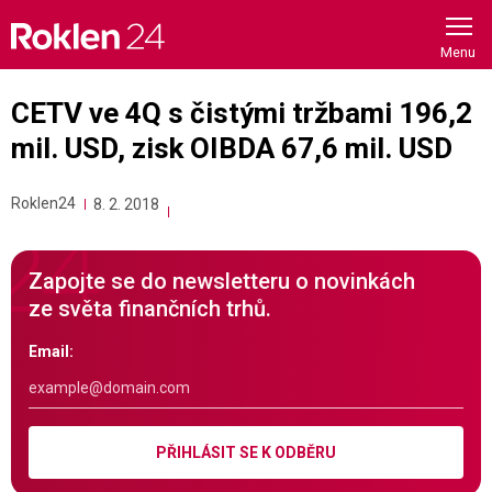
Skip
to
content
CETV ve 4Q s čistými tržbami 196,2
mil. USD, zisk OIBDA 67,6 mil. USD
Roklen24
8. 2. 2018
Zapojte se do newsletteru o novinkách
ze světa finančních trhů.
Email:
PŘIHLÁSIT SE K ODBĚRU