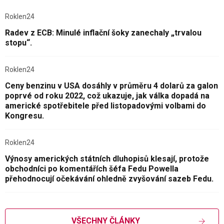
Roklen24
Radev z ECB: Minulé inflační šoky zanechaly „trvalou
stopu“.
Roklen24
Ceny benzinu v USA dosáhly v průměru 4 dolarů za galon
poprvé od roku 2022, což ukazuje, jak válka dopadá na
americké spotřebitele před listopadovými volbami do
Kongresu.
Roklen24
Výnosy amerických státních dluhopisů klesají, protože
obchodníci po komentářích šéfa Fedu Powella
přehodnocují očekávání ohledně zvyšování sazeb Fedu.
VŠECHNY ČLÁNKY