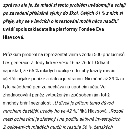
zprávou ale je, že mladí si tento problém uvědomují a volají
po zavedení příslušné výuky do škol. Celých 61 % z nich si
přeje, aby se v lavicích o investování mohli něco naučit,“
uvádí spoluzakladatelka platformy Fondee Eva
Hlavsová.
Průzkum proběhl na reprezentativním vzorku 500 příslušníků
tzv. generace Z, tedy lidí ve věku 16 až 26 let. Odhalil
například, že 65 % mladých usiluje o to, aby každý měsíc
ušetřili nějaké peníze a dali si je stranou. Nicméně až 39 % si
tyto našetřené peníze nechává na spořicím účtu. Ve
zhodnocování peněz vytouženým způsobem jim totiž
mnohdy brání neznalost.
„U dívek je přitom tento důvod
mnohem častější, uvedly ho ve 42 %,“
říká Hlavsová.
„Rozdíl
mezi pohlavími je zřetelný i na podílu aktivně investujících.
Z oslovených mladých mužů investuje 56 %, ženských