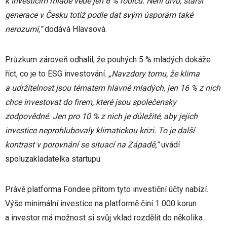
k investicím mladé vede jen 6 % rodičů. Není divu, starší
generace v Česku totiž podle dat svým úsporám také
nerozumí,“
dodává Hlavsová.
Průzkum zároveň odhalil, že pouhých 5 % mladých dokáže
říct, co je to ESG investování.
„Navzdory tomu, že klima
a udržitelnost jsou tématem hlavně mladých, jen 16 % z nich
chce investovat do firem, které jsou společensky
zodpovědné. Jen pro 10 % z nich je důležité, aby jejich
investice neprohlubovaly klimatickou krizi. To je další
kontrast v porovnání se situací na Západě,“
uvádí
spoluzakladatelka startupu.
Právě platforma Fondee přitom tyto investiční účty nabízí.
Výše minimální investice na platformě činí 1 000 korun
a investor má možnost si svůj vklad rozdělit do několika