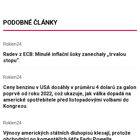
PODOBNÉ ČLÁNKY
Roklen24
Radev z ECB: Minulé inflační šoky zanechaly „trvalou
stopu“.
Roklen24
Ceny benzinu v USA dosáhly v průměru 4 dolarů za galon
poprvé od roku 2022, což ukazuje, jak válka dopadá na
americké spotřebitele před listopadovými volbami do
Kongresu.
Roklen24
Výnosy amerických státních dluhopisů klesají, protože
obchodníci po komentářích šéfa Fedu Powella