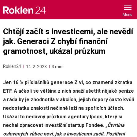
Skip
to
content
Chtějí začít s investicemi, ale nevědí
jak. Generaci Z chybí finanční
gramotnost, ukázal průzkum
Roklen24
14. 2. 2023
3 min
Jen 16 % příslušníků generace Z ví, co znamená zkratka
ETF. A ačkoli se většina z nich snaží ušetřit nějaké peníze
a ráda by je zhodnotila v akciích, jejich úspory často kvůli
nedostatku znalostí nečinně leží na spořicích účtech.
Ukázal to nedávný průzkum agentury Ipsos, který si
nechal zpracovat investiční startup Fondee.
„Čtvrtina
oslovených vůbec neví, jak s investicemi začít. Pozitivní