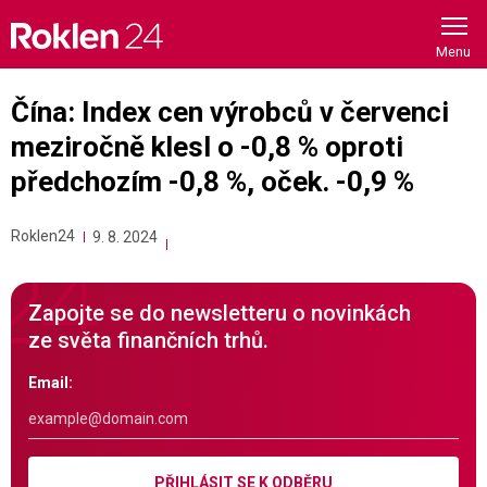
Skip
to
content
Čína: Index cen výrobců v červenci
meziročně klesl o -0,8 % oproti
předchozím -0,8 %, oček. -0,9 %
Roklen24
9. 8. 2024
Zapojte se do newsletteru o novinkách
ze světa finančních trhů.
Email:
PŘIHLÁSIT SE K ODBĚRU