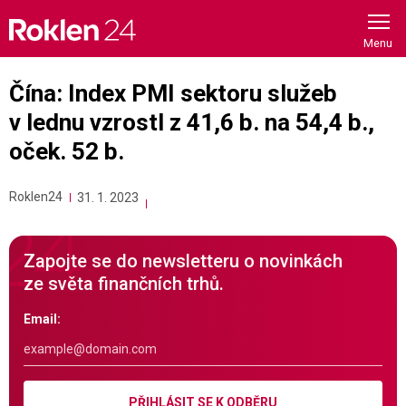
Skip
to
content
Čína: Index PMI sektoru služeb
v lednu vzrostl z 41,6 b. na 54,4 b.,
oček. 52 b.
Roklen24
31. 1. 2023
Zapojte se do newsletteru o novinkách
ze světa finančních trhů.
Email:
PŘIHLÁSIT SE K ODBĚRU