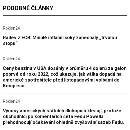
PODOBNÉ ČLÁNKY
Roklen24
Radev z ECB: Minulé inflační šoky zanechaly „trvalou
stopu“.
Roklen24
Ceny benzinu v USA dosáhly v průměru 4 dolarů za galon
poprvé od roku 2022, což ukazuje, jak válka dopadá na
americké spotřebitele před listopadovými volbami do
Kongresu.
Roklen24
Výnosy amerických státních dluhopisů klesají, protože
obchodníci po komentářích šéfa Fedu Powella
přehodnocují očekávání ohledně zvyšování sazeb Fedu.