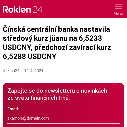
Skip
to
content
Čínská centrální banka nastavila
středový kurz jüanu na 6,5233
USDCNY, předchozí zavírací kurz
6,5288 USDCNY
Roklen24
19. 4. 2021
Zapojte se do newsletteru o novinkách
ze světa finančních trhů.
Email: