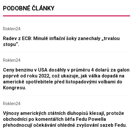
PODOBNÉ ČLÁNKY
Roklen24
Radev z ECB: Minulé inflační šoky zanechaly „trvalou
stopu“.
Roklen24
Ceny benzinu v USA dosáhly v průměru 4 dolarů za galon
poprvé od roku 2022, což ukazuje, jak válka dopadá na
americké spotřebitele před listopadovými volbami do
Kongresu.
Roklen24
Výnosy amerických státních dluhopisů klesají, protože
obchodníci po komentářích šéfa Fedu Powella
přehodnocují očekávání ohledně zvyšování sazeb Fedu.