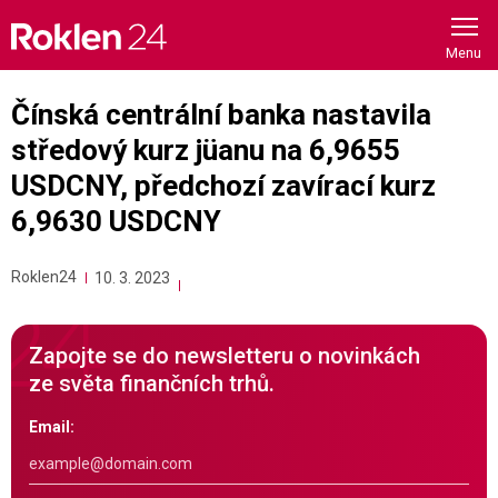
Skip
to
content
Čínská centrální banka nastavila
středový kurz jüanu na 6,9655
USDCNY, předchozí zavírací kurz
6,9630 USDCNY
Roklen24
10. 3. 2023
Zapojte se do newsletteru o novinkách
ze světa finančních trhů.
Email: