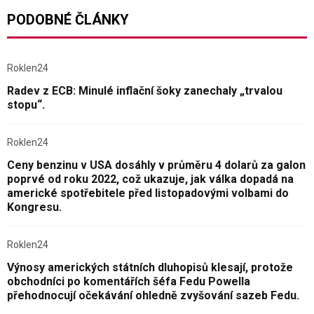
PODOBNÉ ČLÁNKY
Roklen24
Radev z ECB: Minulé inflační šoky zanechaly „trvalou
stopu“.
Roklen24
Ceny benzinu v USA dosáhly v průměru 4 dolarů za galon
poprvé od roku 2022, což ukazuje, jak válka dopadá na
americké spotřebitele před listopadovými volbami do
Kongresu.
Roklen24
Výnosy amerických státních dluhopisů klesají, protože
obchodníci po komentářích šéfa Fedu Powella
přehodnocují očekávání ohledně zvyšování sazeb Fedu.