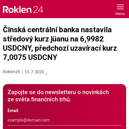
Skip
to
content
Čínská centrální banka nastavila
středový kurz jüanu na 6,9982
USDCNY, předchozí uzavírací kurz
7,0075 USDCNY
Roklen24
15. 7. 2020
Zapojte se do newsletteru o novinkách
ze světa finančních trhů.
Email: