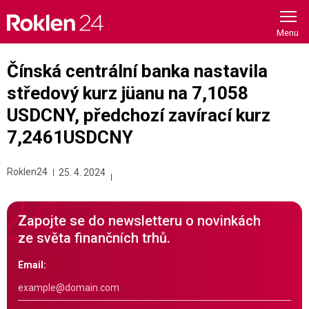
Skip
to
content
Čínská centrální banka nastavila
středový kurz jüanu na 7,1058
USDCNY, předchozí zavírací kurz
7,2461USDCNY
Roklen24
25. 4. 2024
Zapojte se do newsletteru o novinkách
ze světa finančních trhů.
Email: