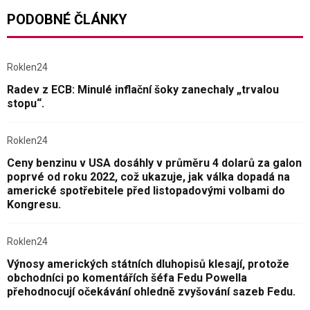
PODOBNÉ ČLÁNKY
Roklen24
Radev z ECB: Minulé inflační šoky zanechaly „trvalou
stopu“.
Roklen24
Ceny benzinu v USA dosáhly v průměru 4 dolarů za galon
poprvé od roku 2022, což ukazuje, jak válka dopadá na
americké spotřebitele před listopadovými volbami do
Kongresu.
Roklen24
Výnosy amerických státních dluhopisů klesají, protože
obchodníci po komentářích šéfa Fedu Powella
přehodnocují očekávání ohledně zvyšování sazeb Fedu.