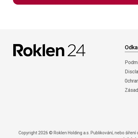
Odka
Podmí
Discl
0chra
Zásad
Copyright 2026 © Roklen Holding a.s. Publikování, nebo šířen