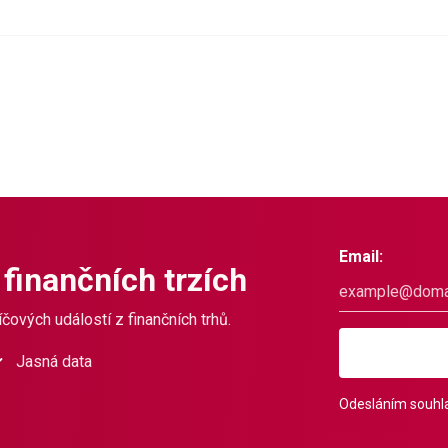
Email:
 finančních trzích
čových událostí z finančních trhů.
Jasná data
Odesláním souhla