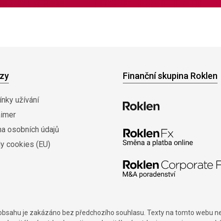
zy
Finanční skupina Roklen
nky užívání
aimer
na osobních údajů
y cookies (EU)
í obsahu je zakázáno bez předchozího souhlasu. Texty na tomto webu nes