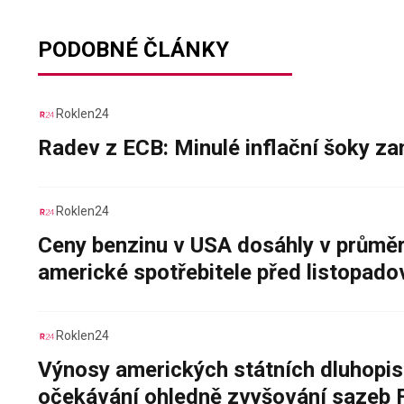
PODOBNÉ ČLÁNKY
Roklen24
Radev z ECB: Minulé inflační šoky za
Roklen24
Ceny benzinu v USA dosáhly v průměru
americké spotřebitele před listopad
Roklen24
Výnosy amerických státních dluhopis
očekávání ohledně zvyšování sazeb 