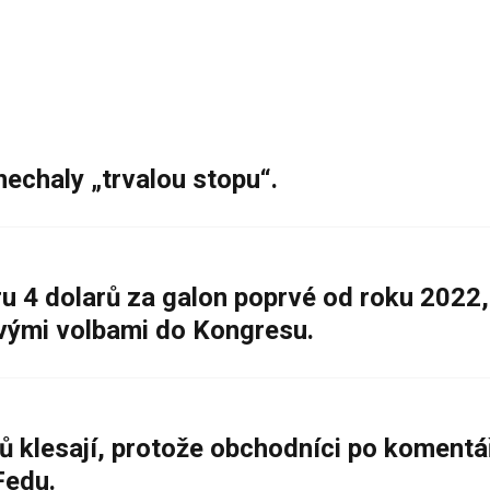
nechaly „trvalou stopu“.
 4 dolarů za galon poprvé od roku 2022,
ovými volbami do Kongresu.
ů klesají, protože obchodníci po komentá
Fedu.