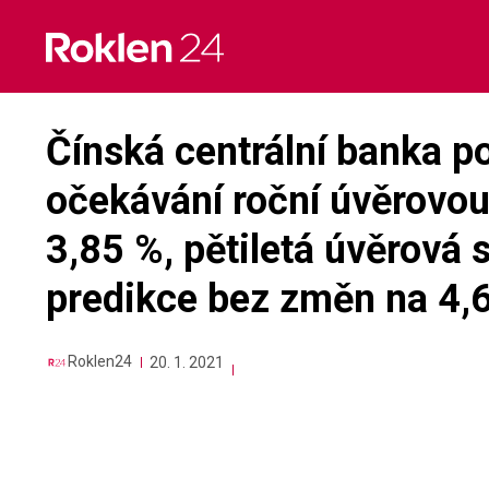
Skip
to
content
Čínská centrální banka p
očekávání roční úvěrovo
3,85 %, pětiletá úvěrová 
predikce bez změn na 4,
Roklen24
20. 1. 2021