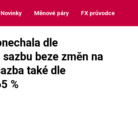
Novinky
Měnové páry
FX průvodce
onechala dle
u sazbu beze změn na
sazba také dle
65 %