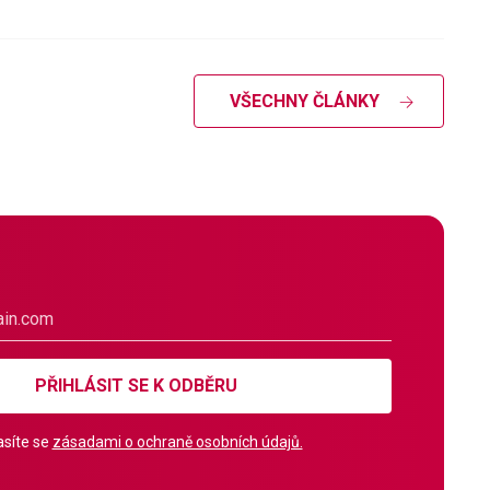
VŠECHNY ČLÁNKY
PŘIHLÁSIT SE K ODBĚRU
síte se
zásadami o ochraně osobních údajů.