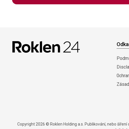
Odka
Podmí
Discl
0chra
Zásad
Copyright 2026 © Roklen Holding a.s. Publikování, nebo šířen