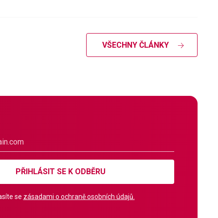
VŠECHNY ČLÁNKY
PŘIHLÁSIT SE K ODBĚRU
síte se
zásadami o ochraně osobních údajů.