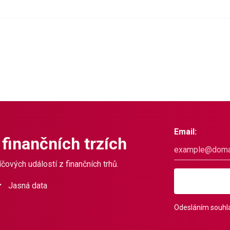
Email:
 finančních trzích
čových událostí z finančních trhů.
Jasná data
Odesláním souhla