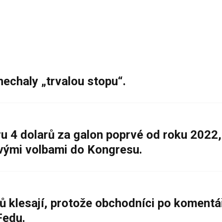
nechaly „trvalou stopu“.
 4 dolarů za galon poprvé od roku 2022,
ovými volbami do Kongresu.
ů klesají, protože obchodníci po komentá
Fedu.