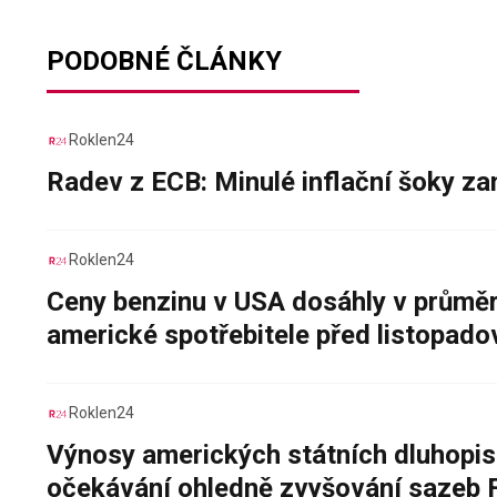
PODOBNÉ ČLÁNKY
Roklen24
Radev z ECB: Minulé inflační šoky za
Roklen24
Ceny benzinu v USA dosáhly v průměru
americké spotřebitele před listopad
Roklen24
Výnosy amerických státních dluhopis
očekávání ohledně zvyšování sazeb 