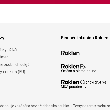
zy
Finanční skupina Roklen
nky užívání
aimer
na osobních údajů
y cookies (EU)
í obsahu je zakázáno bez předchozího souhlasu. Texty na tomto webu nes