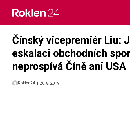
Skip
to
content
Čínský vicepremiér Liu: 
eskalaci obchodních sporů
neprospívá Číně ani USA
Roklen24
26. 8. 2019