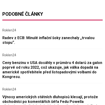
PODOBNÉ ČLÁNKY
Roklen24
Radev z ECB: Minulé inflační šoky zanechaly „trvalou
stopu“.
Roklen24
Ceny benzinu v USA dosáhly v průměru 4 dolarů za galon
poprvé od roku 2022, což ukazuje, jak válka dopadá na
americké spotřebitele před listopadovými volbami do
Kongresu.
Roklen24
Výnosy amerických státních dluhopisů klesají, protože
obchodníci po komentářích šéfa Fedu Powella