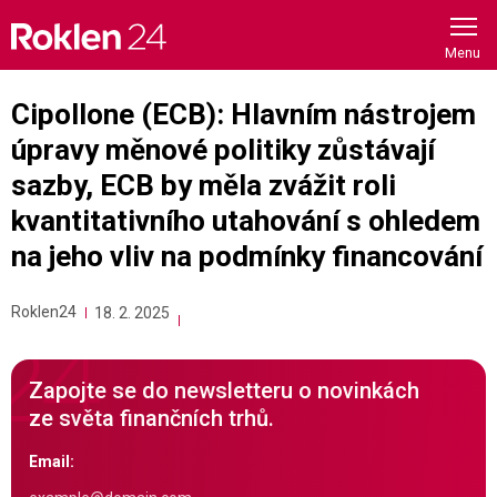
Skip
to
content
Cipollone (ECB): Hlavním nástrojem
úpravy měnové politiky zůstávají
sazby, ECB by měla zvážit roli
kvantitativního utahování s ohledem
na jeho vliv na podmínky financování
Roklen24
18. 2. 2025
Zapojte se do newsletteru o novinkách
ze světa finančních trhů.
Email: