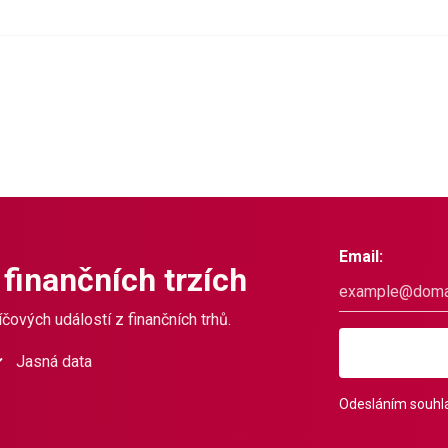
Email:
 finančních trzích
čových událostí z finančních trhů.
Jasná data
Odesláním souhla