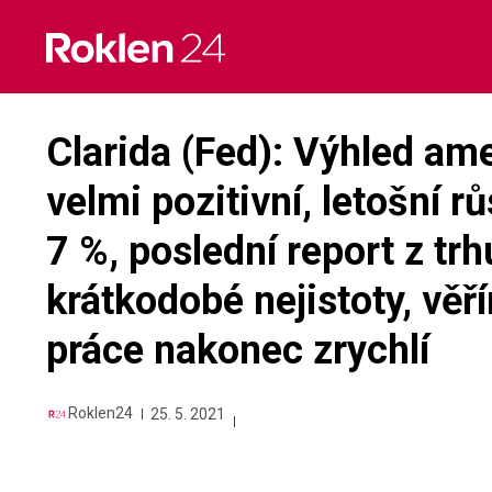
Skip
to
content
Clarida (Fed): Výhled am
velmi pozitivní, letošní 
7 %, poslední report z tr
krátkodobé nejistoty, věř
práce nakonec zrychlí
Roklen24
25. 5. 2021