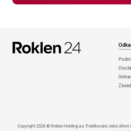
Odka
Podmí
Discl
0chra
Zásad
Copyright 2026 © Roklen Holding a.s. Publikování, nebo šířen