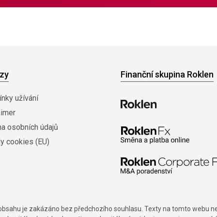
zy
Finanční skupina Roklen
nky užívání
aimer
na osobních údajů
y cookies (EU)
í obsahu je zakázáno bez předchozího souhlasu. Texty na tomto webu nes