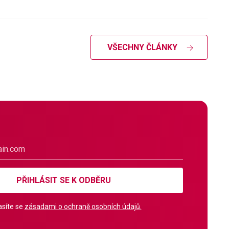
VŠECHNY ČLÁNKY
PŘIHLÁSIT SE K ODBĚRU
síte se
zásadami o ochraně osobních údajů.