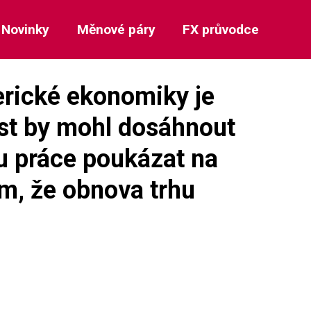
Novinky
Měnové páry
FX průvodce
erické ekonomiky je
růst by mohl dosáhnout
hu práce poukázat na
ím, že obnova trhu