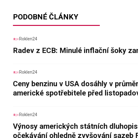
PODOBNÉ ČLÁNKY
Roklen24
Radev z ECB: Minulé inflační šoky za
Roklen24
Ceny benzinu v USA dosáhly v průměru
americké spotřebitele před listopad
Roklen24
Výnosy amerických státních dluhopis
očekávání ohledně zvyšování sazeb 