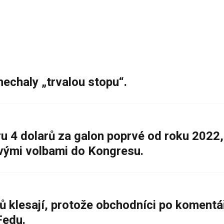
nechaly „trvalou stopu“.
 4 dolarů za galon poprvé od roku 2022,
ovými volbami do Kongresu.
ů klesají, protože obchodníci po komentá
Fedu.