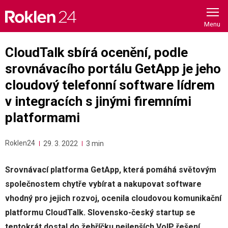
Skip
to
content
CloudTalk sbírá ocenění, podle
srovnávacího portálu GetApp je jeho
cloudový telefonní software lídrem
v integracích s jinými firemními
platformami
Roklen24
29. 3. 2022
3 min
Srovnávací platforma GetApp, která pomáhá světovým
společnostem chytře vybírat a nakupovat software
vhodný pro jejich rozvoj, ocenila cloudovou komunikační
platformu CloudTalk. Slovensko-český startup se
tentokrát dostal do žebříčku nejlepších VoIP řešení