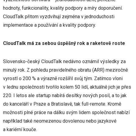
hodnoty, funkcionality, kvality podpory a míry doporučení.
CloudTalk přitom vyzdvihují zejména v jednoduchosti
implementace a používání a kvality podpory.
CloudTalk má za sebou úspěšný rok a raketově roste
Slovensko-český CloudTalk nedávno oznámil výsledky za
minulý rok. Z pohledu pravidelného obratu (ARR) meziročně
vyrostl o 200 % a výrazně rozšířil svůj tým. Zatímco vloni
v lednu společnosti tvořilo kolem 50 lidí, aktuálně jich je přes
220. I letos ale startup nabírá desítky nových posil, a to jak
do kanceláří v Praze a Bratislavě, tak full-remote. Kromě
možnosti plné práce na dálku svým lidem společnost nabízí
například také neomezenou dovolenou nebo jazykové
a kariérní kouče.