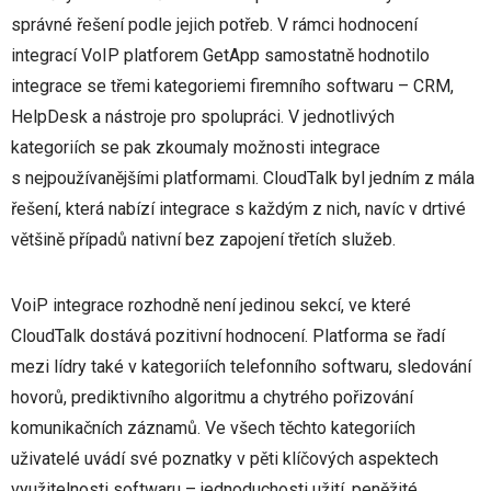
správné řešení podle jejich potřeb. V rámci hodnocení
integrací VoIP platforem GetApp samostatně hodnotilo
integrace se třemi kategoriemi firemního softwaru – CRM,
HelpDesk a nástroje pro spolupráci. V jednotlivých
kategoriích se pak zkoumaly možnosti integrace
s nejpoužívanějšími platformami. CloudTalk byl jedním z mála
řešení, která nabízí integrace s každým z nich, navíc v drtivé
většině případů nativní bez zapojení třetích služeb.
VoiP integrace rozhodně není jedinou sekcí, ve které
CloudTalk dostává pozitivní hodnocení. Platforma se řadí
mezi lídry také v kategoriích telefonního softwaru, sledování
hovorů, prediktivního algoritmu a chytrého pořizování
komunikačních záznamů. Ve všech těchto kategoriích
uživatelé uvádí své poznatky v pěti klíčových aspektech
využitelnosti softwaru – jednoduchosti užití, peněžité