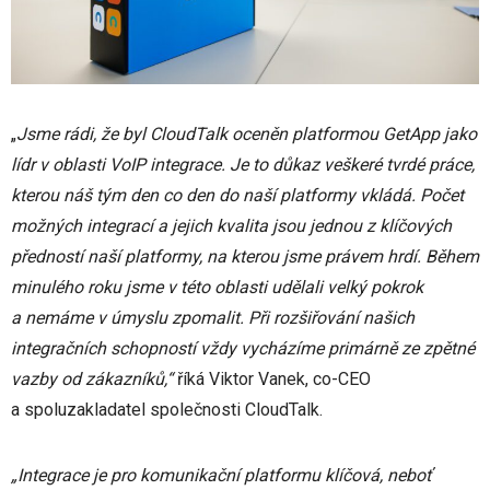
„
Jsme rádi, že byl CloudTalk oceněn platformou GetApp jako
lídr v oblasti VoIP integrace. Je to důkaz veškeré tvrdé práce,
kterou náš tým den co den do naší platformy vkládá. Počet
možných integrací a jejich kvalita jsou jednou z klíčových
předností naší platformy, na kterou jsme právem hrdí. Během
minulého roku jsme v této oblasti udělali velký pokrok
a nemáme v úmyslu zpomalit. Při rozšiřování našich
integračních schopností vždy vycházíme primárně ze zpětné
vazby od zákazníků,“
říká Viktor Vanek, co-CEO
a spoluzakladatel společnosti CloudTalk.
„Integrace je pro komunikační platformu klíčová, neboť