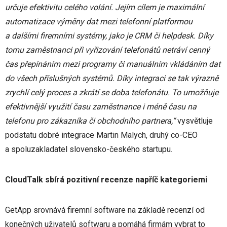
určuje efektivitu celého volání. Jejím cílem je maximální
automatizace výměny dat mezi telefonní platformou
a dalšími firemními systémy, jako je CRM či helpdesk. Díky
tomu zaměstnanci při vyřizování telefonátů netráví cenný
čas přepínáním mezi programy či manuálním vkládáním dat
do všech příslušných systémů. Díky integraci se tak výrazně
zrychlí celý proces a zkrátí se doba telefonátu. To umožňuje
efektivnější využití času zaměstnance i méně času na
telefonu pro zákazníka či obchodního partnera,“
vysvětluje
podstatu dobré integrace Martin Malych, druhý co-CEO
a spoluzakladatel slovensko-českého startupu.
CloudTalk sbírá pozitivní recenze napříč kategoriemi
GetApp srovnává firemní software na základě recenzí od
konečných uživatelů softwaru a pomáhá firmám vybrat to