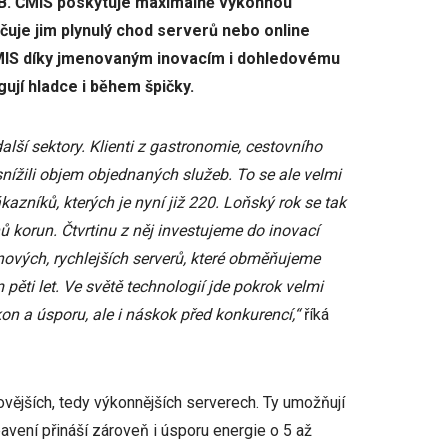
GB. ČMIS poskytuje maximálně výkonnou
ečuje jim plynulý chod serverů nebo online
 ČMIS díky jmenovaným inovacím i dohledovému
ují hladce i během špičky.
lší sektory. Klienti z gastronomie, cestovního
 snížili objem objednaných služeb. To se ale velmi
ákazníků, kterých je nyní již 220. Loňský rok se tak
ů korun. Čtvrtinu z něj investujeme do inovací
nových, rychlejších serverů, které obměňujeme
pěti let. Ve světě technologií jde pokrok velmi
on a úsporu, ale i náskok před konkurencí,“
říká
vějších, tedy výkonnějších serverech. Ty umožňují
avení přináší zároveň i úsporu energie o 5 až