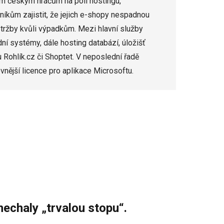
ím českým hráčům na poli hostingu,
íkům zajistit, že jejich e-shopy nespadnou
é tržby kvůli výpadkům. Mezi hlavní služby
dní systémy, dále hosting databází, úložišť
u Rohlík.cz či Shoptet. V neposlední řadě
vnější licence pro aplikace Microsoftu.
nechaly „trvalou stopu“.