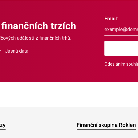
Email:
 finančních trzích
čových událostí z finančních trhů.
Jasná data
Odesláním souhla
zy
Finanční skupina Roklen