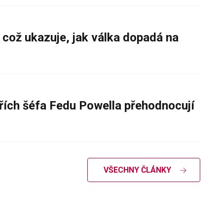
 což ukazuje, jak válka dopadá na
řích šéfa Fedu Powella přehodnocují
VŠECHNY ČLÁNKY