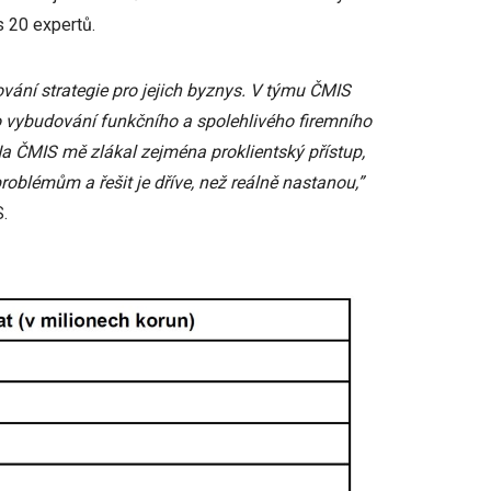
s 20 expertů.
vání strategie pro jejich byznys. V týmu ČMIS
o vybudování funkčního a spolehlivého firemního
Na ČMIS mě zlákal zejména proklientský přístup,
oblémům a řešit je dříve, než reálně nastanou,”
.