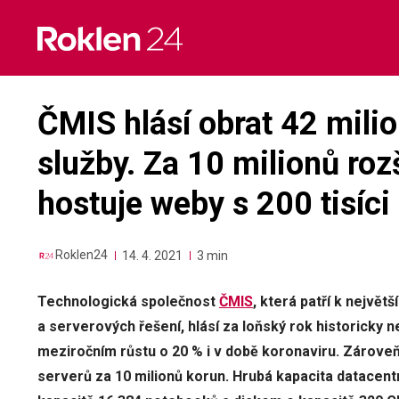
Skip
to
content
ČMIS hlásí obrat 42 mili
služby. Za 10 milionů rozš
hostuje weby s 200 tisíci
Roklen24
14. 4. 2021
3 min
Technologická společnost
ČMIS
, která patří k nejvě
a serverových řešení, hlásí za loňský rok historicky n
meziročním růstu o 20 % i v době koronaviru. Zároveň
serverů za 10 milionů korun. Hrubá kapacita datacentr