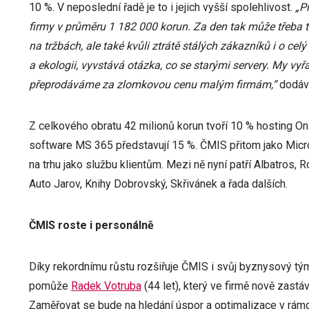
10 %. V neposlední řadě je to i jejich vyšší spolehlivost.
„P
firmy v průměru 1 182 000 korun. Za den tak může třeba ta
na tržbách, ale také kvůli ztrátě stálých zákazníků i o ce
a ekologii, vyvstává otázka, co se starými servery. My vy
přeprodáváme za zlomkovou cenu malým firmám,“
dodává
Z celkového obratu 42 milionů korun tvoří 10 % hosting O
software MS 365 představují 15 %. ČMIS přitom jako Microso
na trhu jako službu klientům. Mezi ně nyní patří Albatros, R
Auto Jarov, Knihy Dobrovský, Skřivánek a řada dalších.
ČMIS roste i personálně
Díky rekordnímu růstu rozšiřuje ČMIS i svůj byznysový tý
pomůže
Radek Votruba
(44 let), který ve firmě nově zas
Zaměřovat se bude na hledání úspor a optimalizace v rámci 