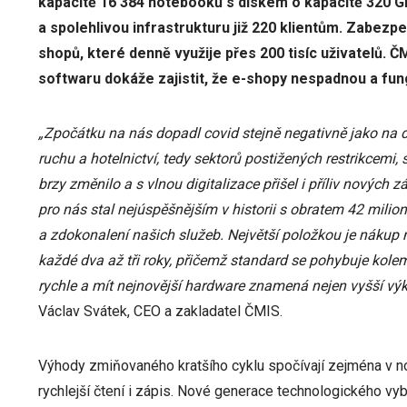
kapacitě 16 384 notebooků s diskem o kapacitě 320 
a spolehlivou infrastrukturu již 220 klientům. Zabezp
shopů, které denně využije přes 200 tisíc uživatelů.
softwaru dokáže zajistit, že e-shopy nespadnou a fung
„Zpočátku na nás dopadl covid stejně negativně jako na da
ruchu a hotelnictví, tedy sektorů postižených restrikcemi,
brzy změnilo a s vlnou digitalizace přišel i příliv nových z
pro nás stal nejúspěšnějším v historii s obratem 42 milion
a zdokonalení našich služeb. Největší položkou je nákup 
každé dva až tři roky, přičemž standard se pohybuje kolem 
rychle a mít nejnovější hardware znamená nejen vyšší výk
Václav Svátek, CEO a zakladatel ČMIS.
Výhody zmiňovaného kratšího cyklu spočívají zejména v no
rychlejší čtení i zápis. Nové generace technologického vyb