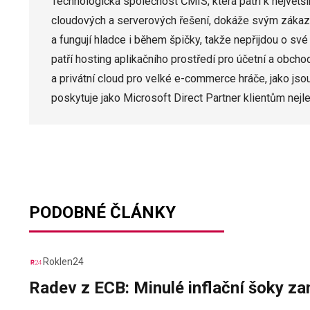
Technologická společnost ČMIS, která patří k největš
cloudových a serverových řešení, dokáže svým zákazn
a fungují hladce i během špičky, takže nepřijdou o sv
patří hosting aplikačního prostředí pro účetní a obcho
a privátní cloud pro velké e-commerce hráče, jako jso
poskytuje jako Microsoft Direct Partner klientům nejle
PODOBNÉ ČLÁNKY
Roklen24
Radev z ECB: Minulé inflační šoky za