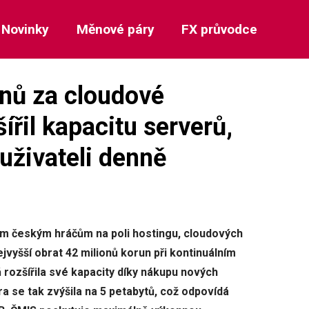
Novinky
Měnové páry
FX průvodce
onů za cloudové
ířil kapacitu serverů,
 uživateli denně
tším českým hráčům na poli hostingu, cloudových
ejvyšší obrat 42 milionů korun při kontinuálním
 rozšířila své kapacity díky nákupu nových
a se tak zvýšila na 5 petabytů, což odpovídá