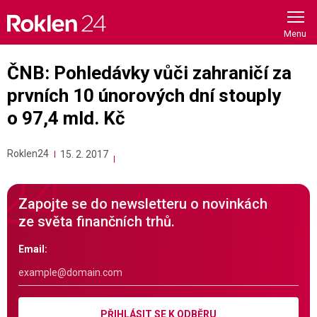
Skip
to
content
ČNB: Pohledávky vůči zahraničí za
prvních 10 únorových dní stouply
o 97,4 mld. Kč
Roklen24
15. 2. 2017
Zapojte se do newsletteru o novinkách
ze světa finančních trhů.
Email:
PŘIHLÁSIT SE K ODBĚRU