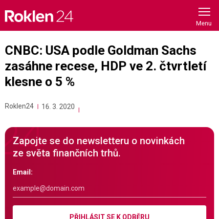
Skip
to
content
CNBC: USA podle Goldman Sachs
zasáhne recese, HDP ve 2. čtvrtletí
klesne o 5 %
Roklen24
16. 3. 2020
Zapojte se do newsletteru o novinkách
ze světa finančních trhů.
Email:
PŘIHLÁSIT SE K ODBĚRU