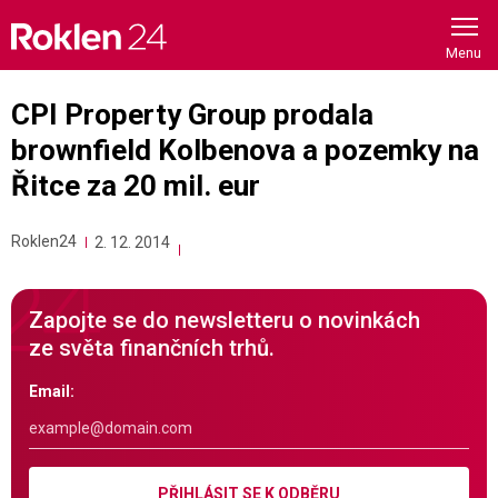
Skip
to
content
CPI Property Group prodala
brownfield Kolbenova a pozemky na
Řitce za 20 mil. eur
Roklen24
2. 12. 2014
Zapojte se do newsletteru o novinkách
ze světa finančních trhů.
Email:
PŘIHLÁSIT SE K ODBĚRU