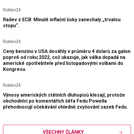
Roklen24
Radev z ECB: Minulé inflační šoky zanechaly „trvalou
stopu“.
Roklen24
Ceny benzinu v USA dosáhly v průměru 4 dolarů za galon
poprvé od roku 2022, což ukazuje, jak válka dopadá na
americké spotřebitele před listopadovými volbami do
Kongresu.
Roklen24
Výnosy amerických státních dluhopisů klesají, protože
obchodníci po komentářích šéfa Fedu Powella
přehodnocují očekávání ohledně zvyšování sazeb Fedu.
VŠECHNY ČLÁNKY