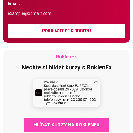
Email:
PŘIHLÁSIT SE K ODBĚRU
Nechte si hlídat kurzy s RoklenFx
HLÍDAT KURZY NA ROKLENFX