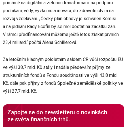
primárně na digitální a zelenou transformaci, na podporu
podnikání, vědy, výzkumu a inovací, do zdravotnictví a na
rozvoj vzdělávání. „Český plán obnovy je schválen Komisí
a na jednání Rady Ecofin by se měl dostat na začátku září.
V rámci předfinancování můžeme ještě letos získat prvních
23,4 miliard,“ počítá Alena Schillerová.
Za letošním kladným pololetním saldem ČR vůči rozpočtu EU
ve výši 38,7 mld. Kč stály i nadále především příjmy ze
strukturálních fondů a Fondu soudržnosti ve výši 43,8 mld.
Kč, dále pak příjmy z fondů Společné zemědělské politiky ve
výši 27,7 mld. Kč.
Zapojte se do newsletteru o novinkách
ze světa finančních trhů.