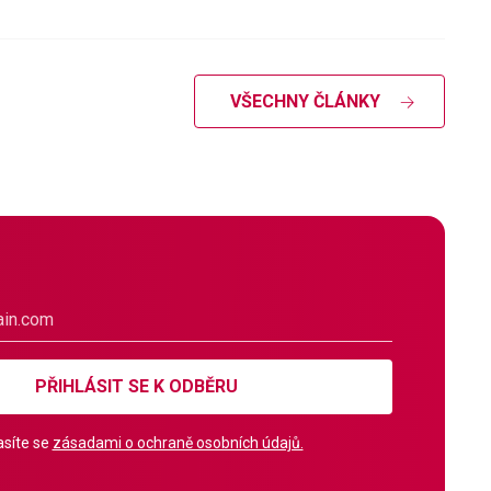
VŠECHNY ČLÁNKY
PŘIHLÁSIT SE K ODBĚRU
síte se
zásadami o ochraně osobních údajů.