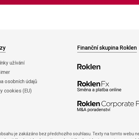
zy
Finanční skupina Roklen
nky užívání
aimer
na osobních údajů
y cookies (EU)
í obsahu je zakázáno bez předchozího souhlasu. Texty na tomto webu nes