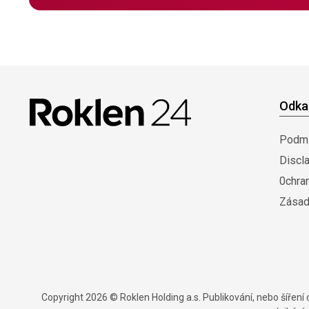
Odka
Podmí
Discl
0chra
Zásad
Copyright 2026 © Roklen Holding a.s. Publikování, nebo šířen