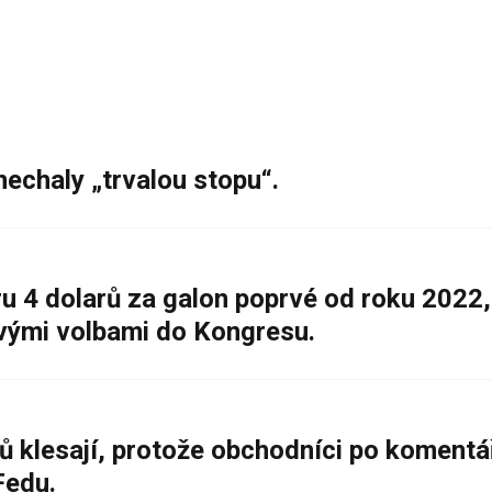
nechaly „trvalou stopu“.
 4 dolarů za galon poprvé od roku 2022,
ovými volbami do Kongresu.
ů klesají, protože obchodníci po komentá
Fedu.