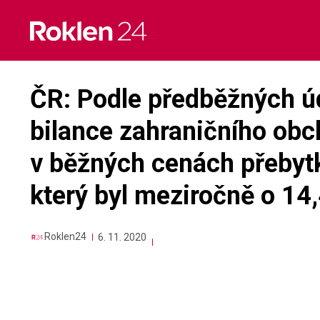
Skip
to
content
ČR: Podle předběžných úd
bilance zahraničního ob
v běžných cenách přebyt
který byl meziročně o 14,
Roklen24
6. 11. 2020