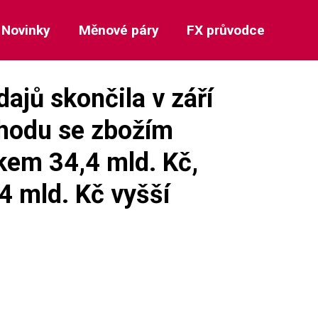
Novinky
Měnové páry
FX průvodce
ajů skončila v září
chodu se zbožím
kem 34,4 mld. Kč,
4 mld. Kč vyšší