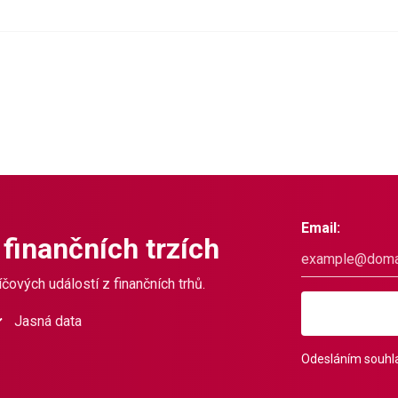
Email:
 finančních trzích
čových událostí z finančních trhů.
Jasná data
Odesláním souhla