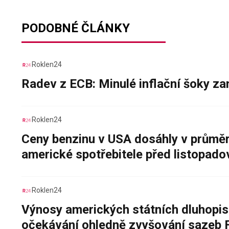
PODOBNÉ ČLÁNKY
Roklen24
Radev z ECB: Minulé inflační šoky za
Roklen24
Ceny benzinu v USA dosáhly v průměru
americké spotřebitele před listopad
Roklen24
Výnosy amerických státních dluhopis
očekávání ohledně zvyšování sazeb 