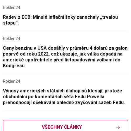
Roklen24
Radev z ECB: Minulé inflační šoky zanechaly „trvalou
stopu“.
Roklen24
Ceny benzinu v USA dosáhly v průměru 4 dolarů za galon
poprvé od roku 2022, což ukazuje, jak válka dopadá na
americké spotřebitele před listopadovými volbami do
Kongresu.
Roklen24
Výnosy amerických státních dluhopisů klesají, protože
obchodníci po komentářích šéfa Fedu Powella
přehodnocují očekávání ohledně zvyšování sazeb Fedu.
VŠECHNY ČLÁNKY