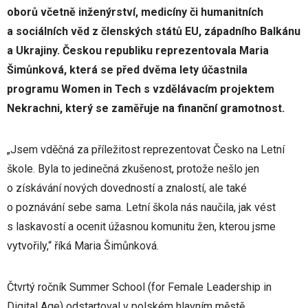
oborů včetně inženýrství, medicíny či humanitních
a sociálních věd z členských států EU, západního Balkánu
a Ukrajiny. Českou republiku reprezentovala Maria
Šimůnková, která se před dvěma lety účastnila
programu Women in Tech s vzdělávacím projektem
Nekrachni, který se zaměřuje na finanční gramotnost.
„Jsem vděčná za příležitost reprezentovat Česko na Letní
škole. Byla to jedinečná zkušenost, protože nešlo jen
o získávání nových dovedností a znalostí, ale také
o poznávání sebe sama. Letní škola nás naučila, jak vést
s laskavostí a ocenit úžasnou komunitu žen, kterou jsme
vytvořily,“ říká Maria Šimůnková.
Čtvrtý ročník Summer School (for Female Leadership in
Digital Age) odstartoval v polském hlavním městě