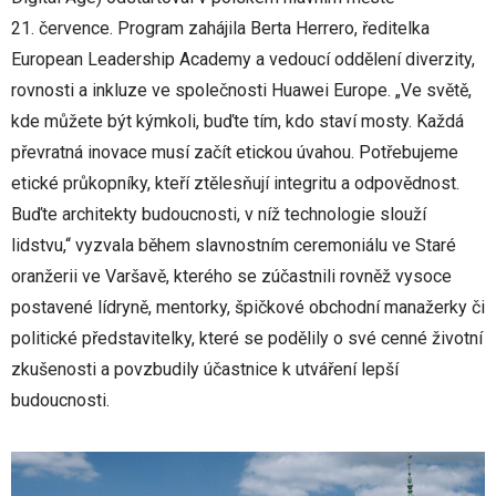
21. července. Program zahájila Berta Herrero, ředitelka
European Leadership Academy a vedoucí oddělení diverzity,
rovnosti a inkluze ve společnosti Huawei Europe. „Ve světě,
kde můžete být kýmkoli, buďte tím, kdo staví mosty. Každá
převratná inovace musí začít etickou úvahou. Potřebujeme
etické průkopníky, kteří ztělesňují integritu a odpovědnost.
Buďte architekty budoucnosti, v níž technologie slouží
lidstvu,“ vyzvala během slavnostním ceremoniálu ve Staré
oranžerii ve Varšavě, kterého se zúčastnili rovněž vysoce
postavené lídryně, mentorky, špičkové obchodní manažerky či
politické představitelky, které se podělily o své cenné životní
zkušenosti a povzbudily účastnice k utváření lepší
budoucnosti.