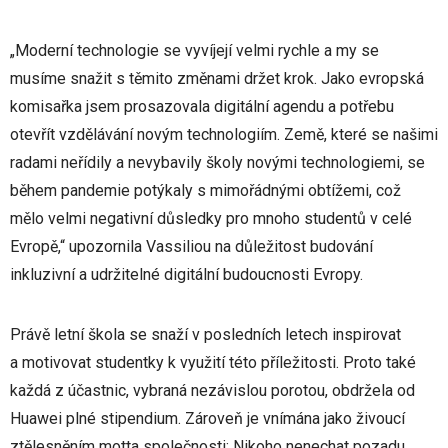
„Moderní technologie se vyvíjejí velmi rychle a my se
musíme snažit s těmito změnami držet krok. Jako evropská
komisařka jsem prosazovala digitální agendu a potřebu
otevřít vzdělávání novým technologiím. Země, které se našimi
radami neřídily a nevybavily školy novými technologiemi, se
během pandemie potýkaly s mimořádnými obtížemi, což
mělo velmi negativní důsledky pro mnoho studentů v celé
Evropě,“ upozornila Vassiliou na důležitost budování
inkluzivní a udržitelné digitální budoucnosti Evropy.
Právě letní škola se snaží v posledních letech inspirovat
a motivovat studentky k využití této příležitosti. Proto také
každá z účastnic, vybraná nezávislou porotou, obdržela od
Huawei plné stipendium. Zároveň je vnímána jako živoucí
ztělesněním motta společnosti: Nikoho nenechat pozadu.