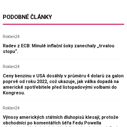
PODOBNÉ ČLÁNKY
Roklen24
Radev z ECB: Minulé inflační šoky zanechaly „trvalou
stopu“.
Roklen24
Ceny benzinu v USA dosáhly v průměru 4 dolarů za galon
poprvé od roku 2022, což ukazuje, jak válka dopadá na
americké spotřebitele před listopadovými volbami do
Kongresu.
Roklen24
Výnosy amerických státních dluhopisů klesají, protože
obchodníci po komentářích šéfa Fedu Powella