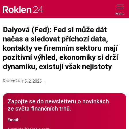
Skip
to
content
Dalyová (Fed): Fed si může dát
načas a sledovat příchozí data,
kontakty ve firemním sektoru mají
pozitivní výhled, ekonomiky si drží
dynamiku, existují však nejistoty
Roklen24
5. 2. 2025
Zapojte se do newsletteru o novinkách
ze světa finančních trhů.
Email: