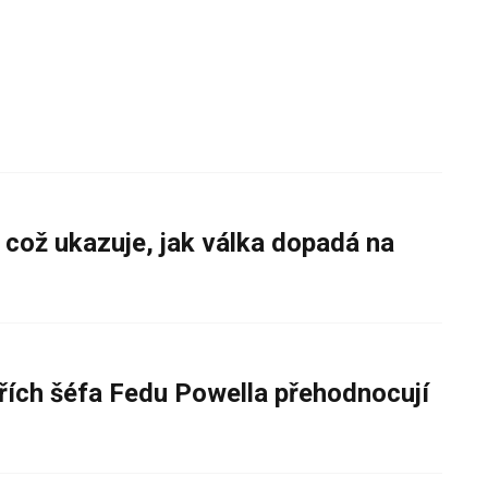
 což ukazuje, jak válka dopadá na
řích šéfa Fedu Powella přehodnocují