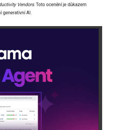
uctivity Vendors
. Toto ocenění je důkazem
í generativní AI.