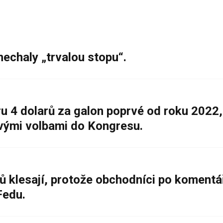
nechaly „trvalou stopu“.
 4 dolarů za galon poprvé od roku 2022,
ovými volbami do Kongresu.
ů klesají, protože obchodníci po komentá
Fedu.