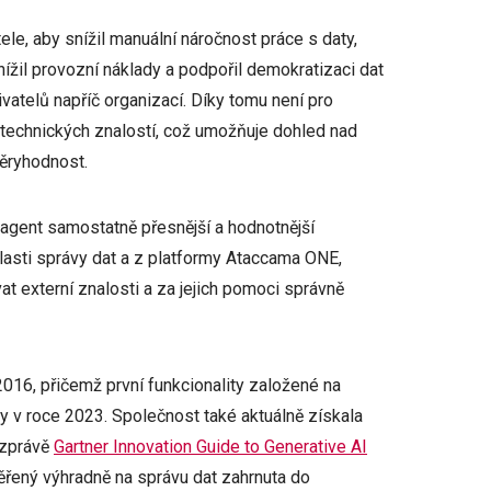
ele, aby snížil manuální náročnost práce s daty,
 snížil provozní náklady a podpořil demokratizaci dat
ivatelů napříč organizací. Díky tomu není pro
 technických znalostí, což umožňuje dohled nad
věryhodnost.
 agent samostatně přesnější a hodnotnější
lasti správy dat a z platformy Ataccama ONE,
t externí znalosti a za jejich pomoci správně
 2016, přičemž první funkcionality založené na
y v roce 2023. Společnost také aktuálně získala
 zprávě
Gartner Innovation Guide to Generative AI
ěřený výhradně na správu dat zahrnuta do