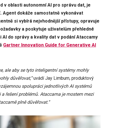
d v oblasti autonomní AI pro správu dat, je
E. Agent dokáže samostatně vykonávat
ntně si vybírá nejvhodnější přístupy, opravuje
 požadavky a poskytuje uživatelům přehledné
 AI do správy a kvality dat v podání Ataccamy
vě
Gartner Innovation Guide for Generative AI
e, ale aby se tyto inteligentní systémy mohly
ohly důvěřovat,“
uvádí Jay Limburn, produktový
vzájemnou spolupráci jednotlivých AI systémů
áci a řešení problémů. Ataccama je mostem mezi
Ataccamě plně důvěřovat.“