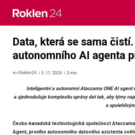
Skip
to
content
Data, která se sama čistí
autonomního AI agenta pro
Roklen24
5. 11. 2024
3 min
Inteligentní a autonomní Ataccama ONE AI agent ur
a zjednodušuje komplexitu správy dat tak, aby týmy nap
a spolehlivým
Česko-kanadská technologická společnost Ataccama 
Agent, prvního autonomního datového asistenta svého