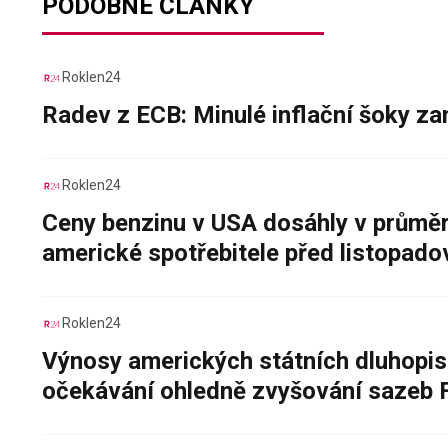
PODOBNÉ ČLÁNKY
Roklen24
Radev z ECB: Minulé inflační šoky za
Roklen24
Ceny benzinu v USA dosáhly v průměru
americké spotřebitele před listopad
Roklen24
Výnosy amerických státních dluhopis
očekávání ohledně zvyšování sazeb 