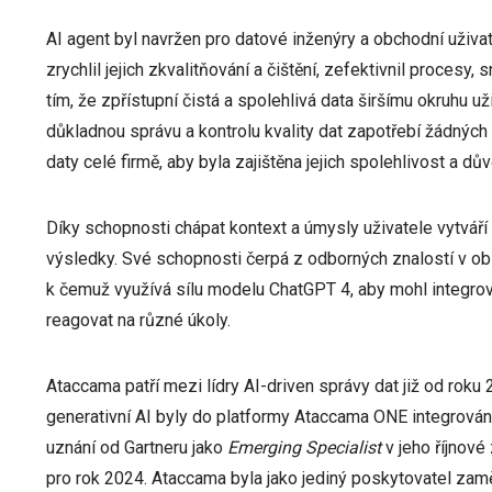
AI agent byl navržen pro datové inženýry a obchodní uživat
zrychlil jejich zkvalitňování a čištění, zefektivnil procesy,
tím, že zpřístupní čistá a spolehlivá data širšímu okruhu už
důkladnou správu a kontrolu kvality dat zapotřebí žádných
daty celé firmě, aby byla zajištěna jejich spolehlivost a dů
Díky schopnosti chápat kontext a úmysly uživatele vytváří
výsledky. Své schopnosti čerpá z odborných znalostí v ob
k čemuž využívá sílu modelu ChatGPT 4, aby mohl integrova
reagovat na různé úkoly.
Ataccama patří mezi lídry AI-driven správy dat již od roku
generativní AI byly do platformy Ataccama ONE integrován
uznání od Gartneru jako
Emerging Specialist
v jeho říjnové
pro rok 2024. Ataccama byla jako jediný poskytovatel zam