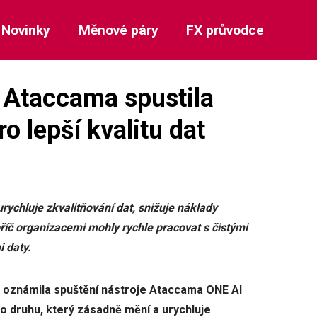
Novinky
Měnové páry
FX průvodce
. Ataccama spustila
 lepší kvalitu dat
ychluje zkvalitňování dat, snižuje náklady
říč organizacemi mohly rychle pracovat s čistými
i daty.
oznámila spuštění nástroje Ataccama ONE AI
 druhu, který zásadně mění a urychluje