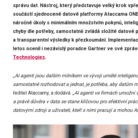
správu dat. Nástroj, který představuje velký krok vpře
součástí sjednocené datové platformy Ataccama ON
náročné úkoly s minimálním množstvím pokynů, intelige
chyby dle potřeby, samostatně zvládá složité datové
a transparentní výsledky k přezkoumání. Implementaci
letos ocenil i nezávislý poradce Gartner ve své zprá
Technologies
.
„AI agenti jsou dalším milníkem ve vývoji umělé inteligenc
samostatně rozhodovat a jednat, je potřeba, aby datům m
ředitel Ataccamy, a dodává:
„AI agenti ve firmách umožní 
a právě důvěra v data se stane klíčovou pro efektivní pr
datovými zdroji a uživateli, kteří s nimi pracují a mohou 