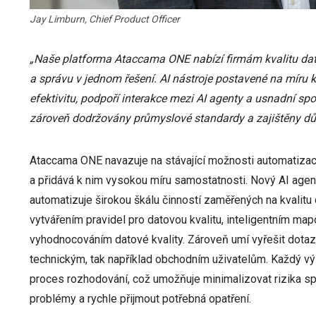
Jay Limburn, Chief Product Officer
„Naše platforma Ataccama ONE nabízí firmám kvalitu dat, 
a správu v jednom řešení. AI nástroje postavené na míru k
efektivitu, podpoří interakce mezi AI agenty a usnadní spo
zároveň dodržovány průmyslové standardy a zajištěny dů
Ataccama ONE navazuje na stávající možnosti automatizac
a přidává k nim vysokou míru samostatnosti. Nový AI agent
automatizuje širokou škálu činností zaměřených na kvali
vytvářením pravidel pro datovou kvalitu, inteligentním m
vyhodnocováním datové kvality. Zároveň umí vyřešit dotazy
technickým, tak například obchodním uživatelům. Každý vý
proces rozhodování, což umožňuje minimalizovat rizika spoj
problémy a rychle přijmout potřebná opatření.