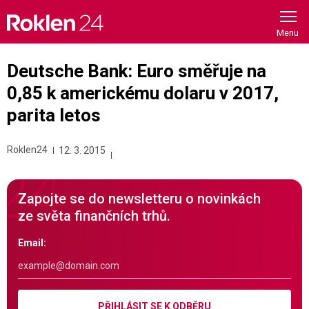
Skip
to
content
Deutsche Bank: Euro směřuje na
0,85 k americkému dolaru v 2017,
parita letos
Roklen24
12. 3. 2015
Zapojte se do newsletteru o novinkách
ze světa finančních trhů.
Email:
PŘIHLÁSIT SE K ODBĚRU