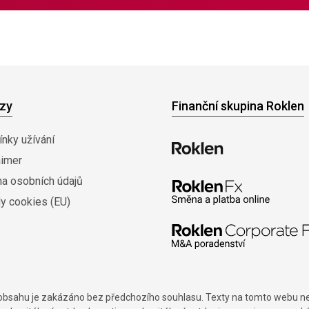
zy
Finanční skupina Roklen
nky užívání
aimer
na osobních údajů
y cookies (EU)
í obsahu je zakázáno bez předchozího souhlasu. Texty na tomto webu nes