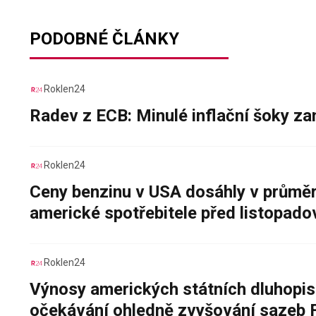
PODOBNÉ ČLÁNKY
Roklen24
Radev z ECB: Minulé inflační šoky za
Roklen24
Ceny benzinu v USA dosáhly v průměru
americké spotřebitele před listopad
Roklen24
Výnosy amerických státních dluhopis
očekávání ohledně zvyšování sazeb 