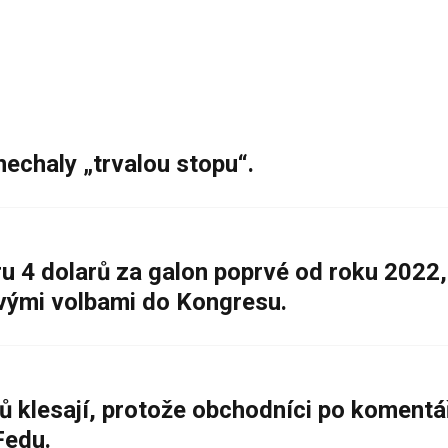
nechaly „trvalou stopu“.
 4 dolarů za galon poprvé od roku 2022,
ovými volbami do Kongresu.
ů klesají, protože obchodníci po komentá
Fedu.