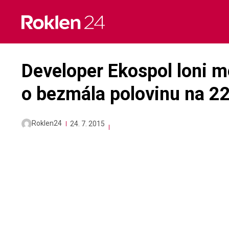
Skip
to
content
Developer Ekospol loni m
o bezmála polovinu na 22
Roklen24
24. 7. 2015