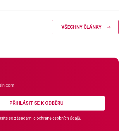
VŠECHNY ČLÁNKY
PŘIHLÁSIT SE K ODBĚRU
síte se
zásadami o ochraně osobních údajů.