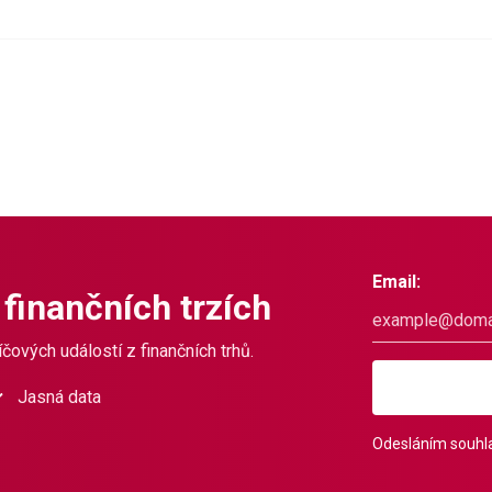
Email:
 finančních trzích
čových událostí z finančních trhů.
Jasná data
Odesláním souhla