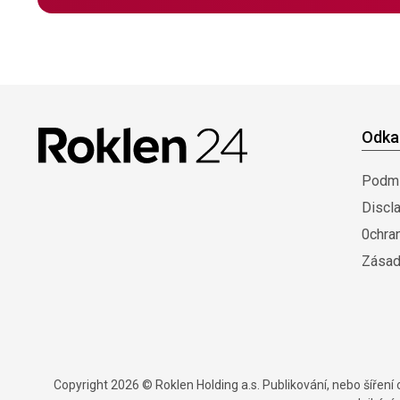
Odka
Podmí
Discl
0chra
Zásad
Copyright 2026 © Roklen Holding a.s. Publikování, nebo šířen