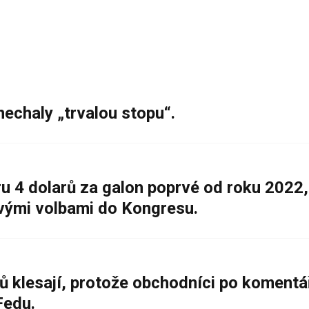
nechaly „trvalou stopu“.
 4 dolarů za galon poprvé od roku 2022,
ovými volbami do Kongresu.
ů klesají, protože obchodníci po komentá
Fedu.