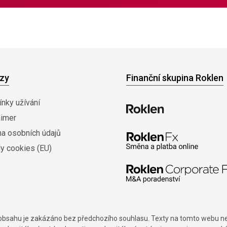
zy
Finanční skupina Roklen
nky užívání
aimer
na osobních údajů
y cookies (EU)
í obsahu je zakázáno bez předchozího souhlasu. Texty na tomto webu nes