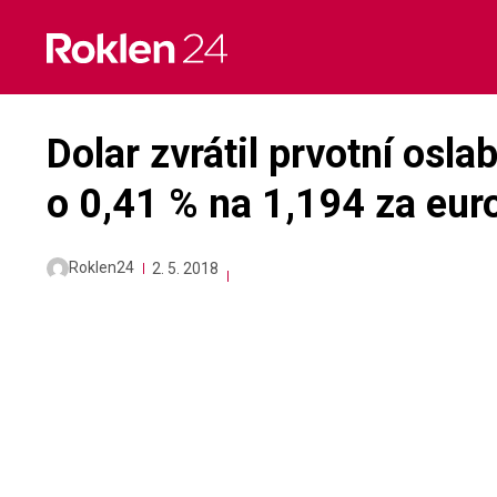
Skip
to
content
Dolar zvrátil prvotní oslab
o 0,41 % na 1,194 za eur
Roklen24
2. 5. 2018