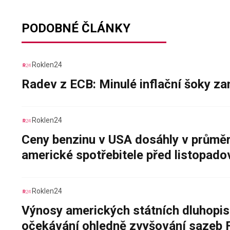
PODOBNÉ ČLÁNKY
Roklen24
Radev z ECB: Minulé inflační šoky za
Roklen24
Ceny benzinu v USA dosáhly v průměru
americké spotřebitele před listopad
Roklen24
Výnosy amerických státních dluhopis
očekávání ohledně zvyšování sazeb 