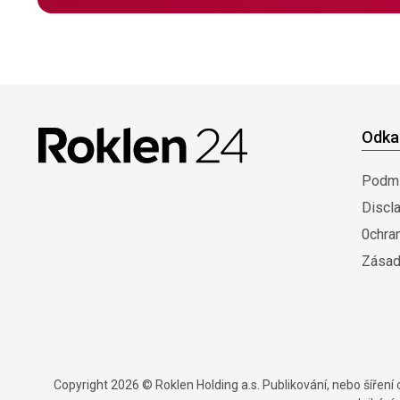
Odka
Podmí
Discl
0chra
Zásad
Copyright 2026 © Roklen Holding a.s. Publikování, nebo šířen