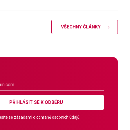
VŠECHNY ČLÁNKY
PŘIHLÁSIT SE K ODBĚRU
síte se
zásadami o ochraně osobních údajů.