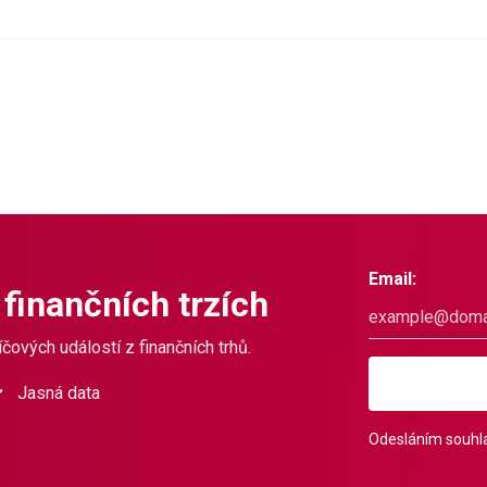
Email:
 finančních trzích
čových událostí z finančních trhů.
Jasná data
Odesláním souhla