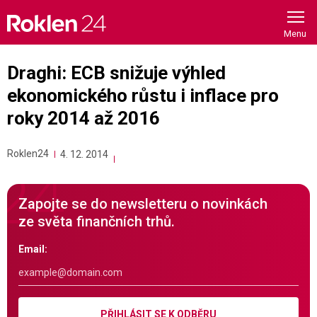
Skip
to
content
Draghi: ECB snižuje výhled
ekonomického růstu i inflace pro
roky 2014 až 2016
Roklen24
4. 12. 2014
Zapojte se do newsletteru o novinkách
ze světa finančních trhů.
Email:
PŘIHLÁSIT SE K ODBĚRU