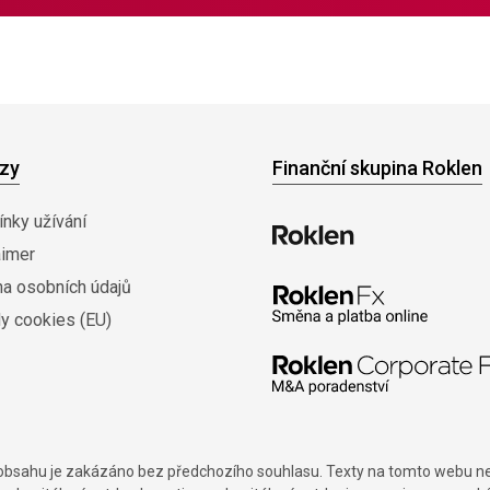
zy
Finanční skupina Roklen
nky užívání
aimer
na osobních údajů
y cookies (EU)
í obsahu je zakázáno bez předchozího souhlasu. Texty na tomto webu nes