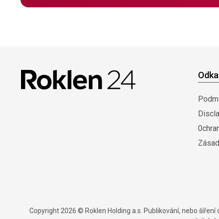
Odka
Podmí
Discl
0chra
Zásad
Copyright 2026 © Roklen Holding a.s. Publikování, nebo šířen