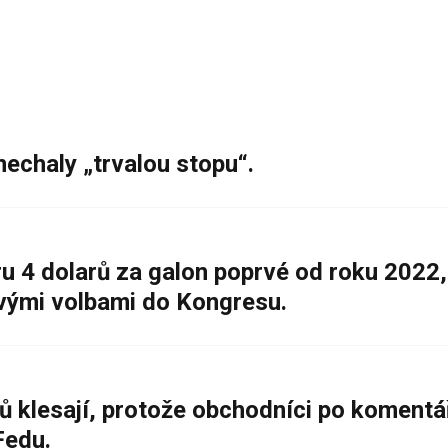
nechaly „trvalou stopu“.
 4 dolarů za galon poprvé od roku 2022,
ovými volbami do Kongresu.
ů klesají, protože obchodníci po komentá
Fedu.