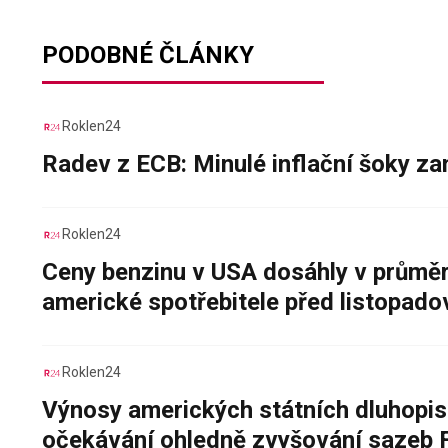
PODOBNÉ ČLÁNKY
Roklen24
Radev z ECB: Minulé inflační šoky za
Roklen24
Ceny benzinu v USA dosáhly v průměru
americké spotřebitele před listopad
Roklen24
Výnosy amerických státních dluhopis
očekávání ohledně zvyšování sazeb 