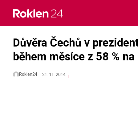
Skip
to
content
Důvěra Čechů v preziden
během měsíce z 58 % na
Roklen24
21. 11. 2014