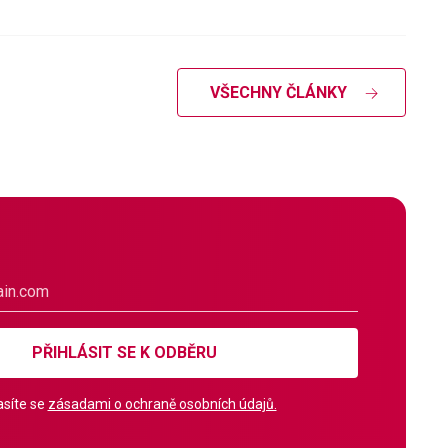
VŠECHNY ČLÁNKY
PŘIHLÁSIT SE K ODBĚRU
síte se
zásadami o ochraně osobních údajů.