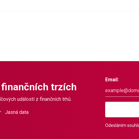
Email:
 finančních trzích
čových událostí z finančních trhů.
Jasná data
Odesláním souhla