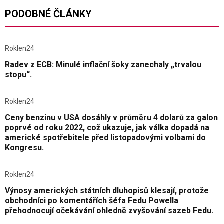
PODOBNÉ ČLÁNKY
Roklen24
Radev z ECB: Minulé inflační šoky zanechaly „trvalou
stopu“.
Roklen24
Ceny benzinu v USA dosáhly v průměru 4 dolarů za galon
poprvé od roku 2022, což ukazuje, jak válka dopadá na
americké spotřebitele před listopadovými volbami do
Kongresu.
Roklen24
Výnosy amerických státních dluhopisů klesají, protože
obchodníci po komentářích šéfa Fedu Powella
přehodnocují očekávání ohledně zvyšování sazeb Fedu.