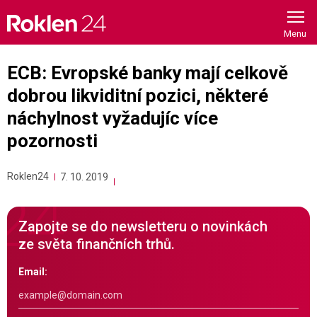
Skip
to
content
ECB: Evropské banky mají celkově
dobrou likviditní pozici, některé
náchylnost vyžadujíc více
pozornosti
Roklen24
7. 10. 2019
Zapojte se do newsletteru o novinkách
ze světa finančních trhů.
Email: